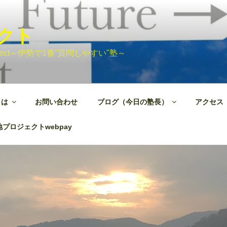
ェクト
 Project～伊勢で1番"質問しやすい"塾～
とは
お問い合わせ
ブログ（今日の塾長）
アクセス
プロジェクトwebpay