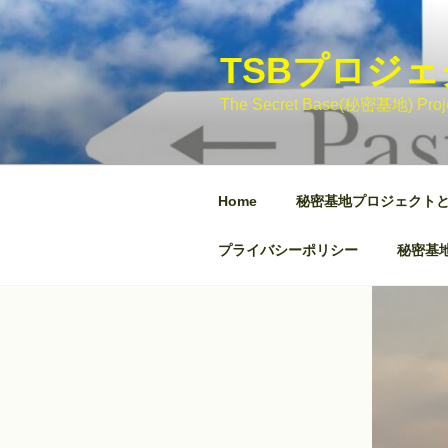
コ
ン
テ
TSBプロジ
ン
The Secret Base(秘密基地)
ツ
へ
ス
キ
Home
秘密基地プロジェクト
ッ
プ
プライバシーポリシー
秘密基地