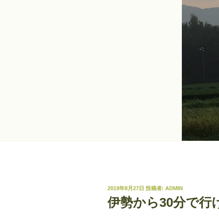
投
2019年8月27日
投稿者:
ADMIN
稿
伊勢から30分で行
日: