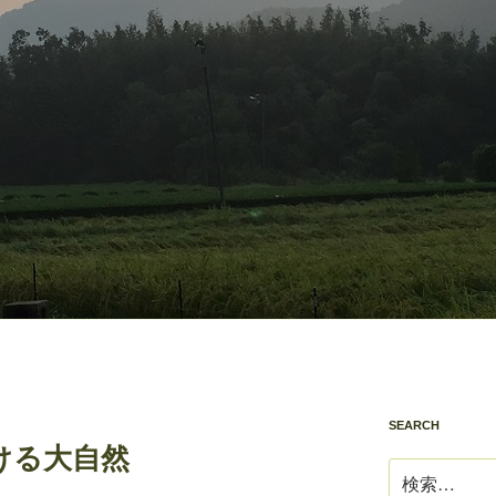
SEARCH
ける大自然
検
索: