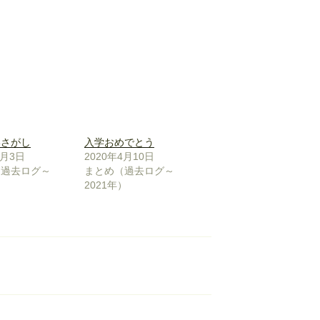
いさがし
入学おめでとう
9月3日
2020年4月10日
（過去ログ～
まとめ（過去ログ～
）
2021年）