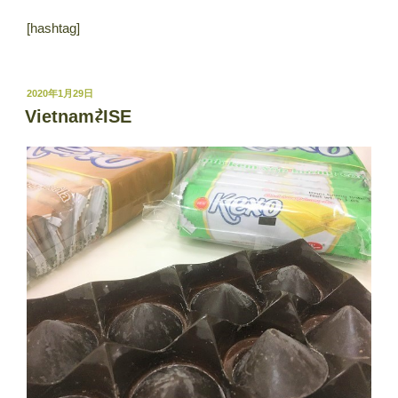
[hashtag]
投
2020年1月29日
稿
Vietnam⇄ISE
日: