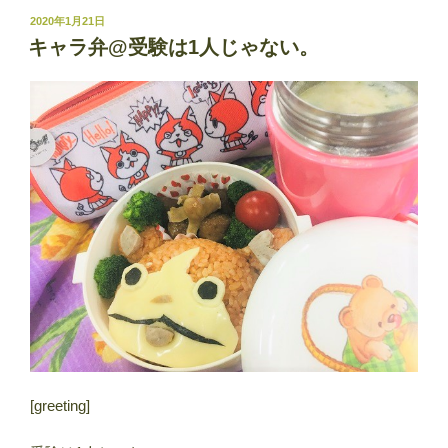
投
2020年1月21日
稿
キャラ弁@受験は1人じゃない。
日:
[greeting]