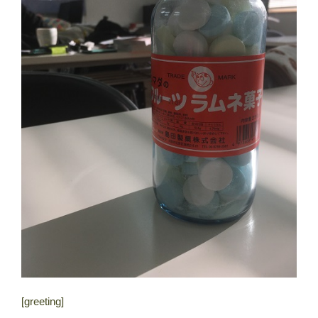
[greeting]