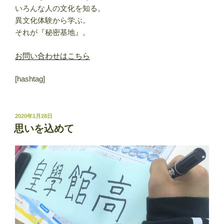
いろんな人の文化を知る。
異文化体験から学ぶ。
それが『秘密基地』。
お問い合わせはこちら
[hashtag]
投
2020年1月28日
稿
思いを込めて
日: