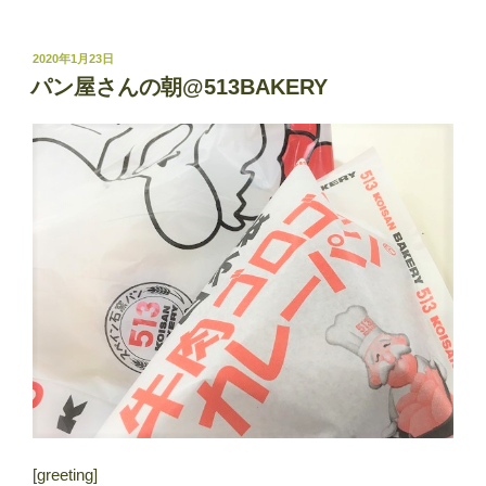
投
2020年1月23日
稿
パン屋さんの朝@513BAKERY
日:
[greeting]