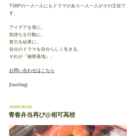
TSBPの一人一人にもドラマがあり一人一人がその主役で
す。
アイデアを形に。
気持ちを行動に。
努力を結果に。
自分のドラマを自分らしく生きる。
それが『秘密基地』。
お問い合わせはこちら
[hashtag]
投
2020年1月24日
稿
青春弁当再び@相可高校
日: