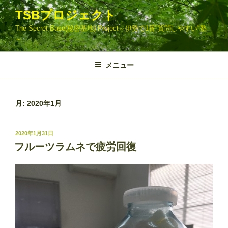
コ
TSBプロジェクト
ン
The Secret Base(秘密基地) Project～伊勢で1番"質問しやすい"塾
テ
～
ン
ツ
メニュー
へ
ス
キ
ッ
月:
2020年1月
プ
投
2020年1月31日
稿
フルーツラムネで疲労回復
日: