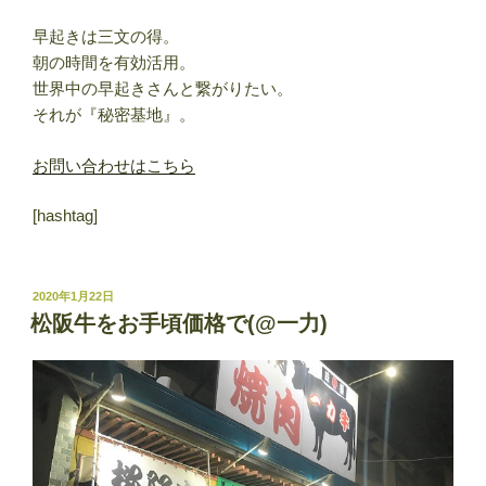
早起きは三文の得。
朝の時間を有効活用。
世界中の早起きさんと繋がりたい。
それが『秘密基地』。
お問い合わせはこちら
[hashtag]
投
2020年1月22日
稿
松阪牛をお手頃価格で(@一力)
日: