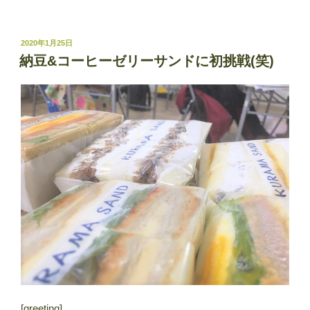
投
2020年1月25日
稿
納豆&コーヒーゼリーサンドに初挑戦(笑)
日:
[greeting]