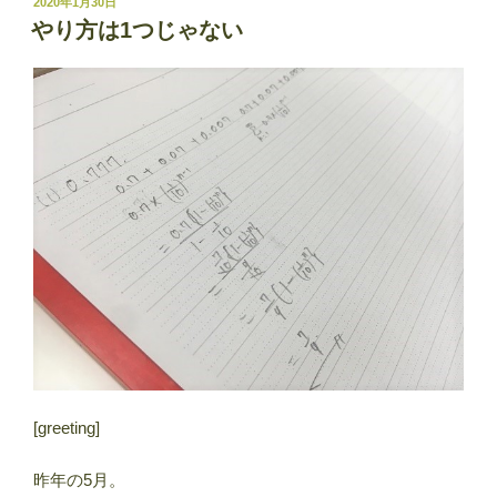
投
2020年1月30日
稿
やり方は1つじゃない
日:
[greeting]
昨年の5月。