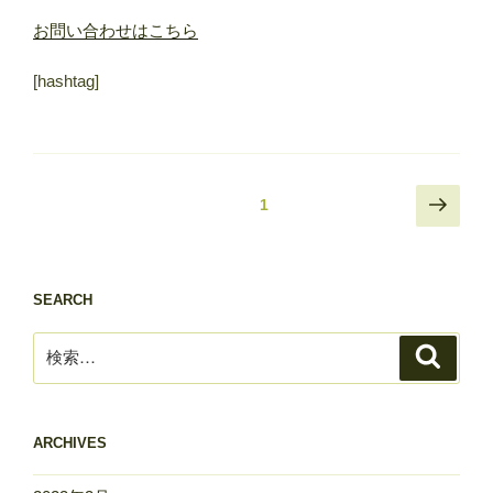
お問い合わせはこちら
[hashtag]
投
次
固定ページ
1
の
稿
ペ
ナ
ー
ビ
SEARCH
ジ
ゲ
検
ー
検
索
索:
シ
ョ
ン
ARCHIVES