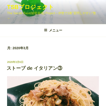
コ
TSBプロジェクト
ン
The Secret Base(秘密基地) Project～伊勢で1番"質問しやすい"塾
テ
～
ン
ツ
メニュー
へ
ス
キ
ッ
月:
2020年3月
プ
投
2020年3月6日
稿
ストーブ de イタリアン③
日: