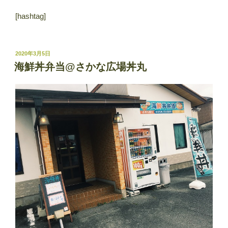
[hashtag]
投
2020年3月5日
稿
海鮮丼弁当@さかな広場丼丸
日: