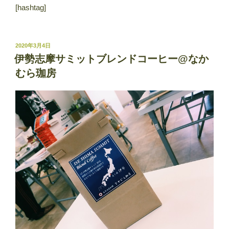
[hashtag]
投
2020年3月4日
稿
伊勢志摩サミットブレンドコーヒー@なか
日:
むら珈房