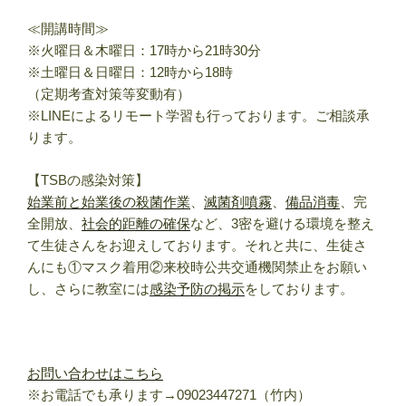
≪開講時間≫
※火曜日＆木曜日：17時から21時30分
※土曜日＆日曜日：12時から18時
（定期考査対策等変動有）
※LINEによるリモート学習も行っております。ご相談承
ります。
【TSBの感染対策】
始業前と始業後の殺菌作業
、
滅菌剤噴霧
、
備品消毒
、完
全開放、
社会的距離の確保
など、3密を避ける環境を整え
て生徒さんをお迎えしております。それと共に、生徒さ
んにも①マスク着用②来校時公共交通機関禁止をお願い
し、さらに教室には
感染予防の掲示
をしております。
お問い合わせはこちら
※お電話でも承ります→09023447271（竹内）