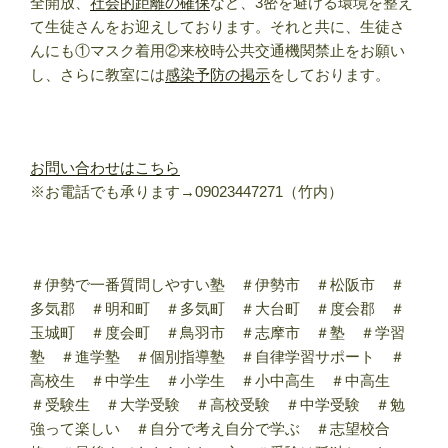
全開放、
社会的距離の確保
など、3密を避ける環境を整え
て生徒さんをお迎えしております。それと共に、生徒さ
んにも①マスク着用②来校時公共交通機関禁止をお願い
し、さらに教室には
感染予防の掲示
をしております。
お問い合わせはこちら
※お電話でも承ります→09023447271（竹内）
＃伊勢で一番質問しやすい塾 ＃伊勢市 ＃松阪市 ＃
多気郡 ＃明和町 ＃多気町 ＃大台町 ＃度会郡 ＃
玉城町 ＃度会町 ＃鳥羽市 ＃志摩市 ＃塾 ＃学習
塾 ＃進学塾 ＃個別指導塾 ＃自律学習サポート ＃
高校生 ＃中学生 ＃小学生 ＃小中高生 ＃中高生
＃受験生 ＃大学受験 ＃高校受験 ＃中学受験 ＃勉
強って楽しい ＃自分で考え自分で学ぶ ＃志望校合