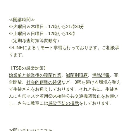
≪開講時間≫
※火曜日＆木曜日：17時から21時30分
※土曜日＆日曜日：12時から18時
（定期考査対策等変動有）
※LINEによるリモート学習も行っております。ご相談承
ります。
【TSBの感染対策】
始業前と始業後の殺菌作業
、
滅菌剤噴霧
、
備品消毒
、完
全開放、
社会的距離の確保
など、3密を避ける環境を整え
て生徒さんをお迎えしております。それと共に、生徒さ
んにも①マスク着用②来校時公共交通機関禁止をお願い
し、さらに教室には
感染予防の掲示
をしております。
お問い合わせはこちら