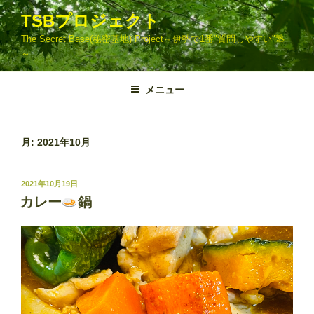
コ
TSBプロジェクト
ン
The Secret Base(秘密基地) Project～伊勢で1番"質問しやすい"塾
テ
～
ン
ツ
メニュー
へ
ス
キ
ッ
月:
2021年10月
プ
投
2021年10月19日
稿
カレー
鍋
日: