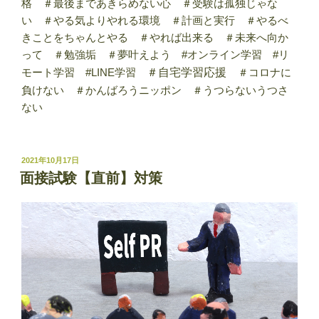
格 ＃最後まであきらめない心 ＃受験は孤独じゃな
い ＃やる気よりやれる環境 ＃計画と実行 ＃やるべ
きことをちゃんとやる ＃やれば出来る ＃未来へ向か
って ＃勉強垢 ＃夢叶えよう #オンライン学習 #リ
モート学習 #LINE学習
＃自宅学習応援
＃コロナに
負けない ＃かんばろうニッポン ＃うつらないうつさ
ない
投
2021年10月17日
稿
面接試験【直前】対策
日: