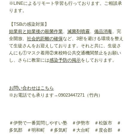
※LINEによるリモート学習も行っております。ご相談承
ります。
【TSBの感染対策】
始業前と始業後の殺菌作業
、
滅菌剤噴霧
、
備品消毒
、完
全開放、
社会的距離の確保
など、3密を避ける環境を整え
て生徒さんをお迎えしております。それと共に、生徒さ
んにも①マスク着用②来校時公共交通機関禁止をお願い
し、さらに教室には
感染予防の掲示
をしております。
お問い合わせはこちら
※お電話でも承ります→09023447271（竹内）
＃伊勢で一番質問しやすい塾 ＃伊勢市 ＃松阪市 ＃
多気郡 ＃明和町 ＃多気町 ＃大台町 ＃度会郡 ＃