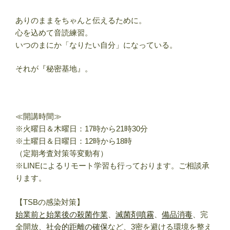
ありのままをちゃんと伝えるために。
心を込めて音読練習。
いつのまにか「なりたい自分」になっている。
それが『秘密基地』。
≪開講時間≫
※火曜日＆木曜日：17時から21時30分
※土曜日＆日曜日：12時から18時
（定期考査対策等変動有）
※LINEによるリモート学習も行っております。ご相談承
ります。
【TSBの感染対策】
始業前と始業後の殺菌作業
、
滅菌剤噴霧
、
備品消毒
、完
全開放、
社会的距離の確保
など、3密を避ける環境を整え