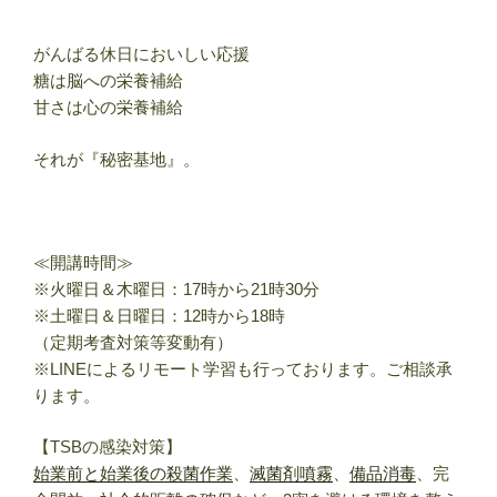
がんばる休日においしい応援
糖は脳への栄養補給
甘さは心の栄養補給
それが『秘密基地』。
≪開講時間≫
※火曜日＆木曜日：17時から21時30分
※土曜日＆日曜日：12時から18時
（定期考査対策等変動有）
※LINEによるリモート学習も行っております。ご相談承
ります。
【TSBの感染対策】
始業前と始業後の殺菌作業
、
滅菌剤噴霧
、
備品消毒
、完