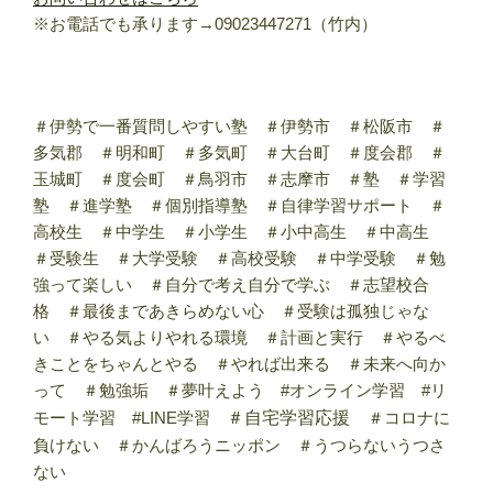
※お電話でも承ります→09023447271（竹内）
＃伊勢で一番質問しやすい塾 ＃伊勢市 ＃松阪市 ＃
多気郡 ＃明和町 ＃多気町 ＃大台町 ＃度会郡 ＃
玉城町 ＃度会町 ＃鳥羽市 ＃志摩市 ＃塾 ＃学習
塾 ＃進学塾 ＃個別指導塾 ＃自律学習サポート ＃
高校生 ＃中学生 ＃小学生 ＃小中高生 ＃中高生
＃受験生 ＃大学受験 ＃高校受験 ＃中学受験 ＃勉
強って楽しい ＃自分で考え自分で学ぶ ＃志望校合
格 ＃最後まであきらめない心 ＃受験は孤独じゃな
い ＃やる気よりやれる環境 ＃計画と実行 ＃やるべ
きことをちゃんとやる ＃やれば出来る ＃未来へ向か
って ＃勉強垢 ＃夢叶えよう #オンライン学習 #リ
モート学習 #LINE学習
＃自宅学習応援
＃コロナに
負けない ＃かんばろうニッポン ＃うつらないうつさ
ない