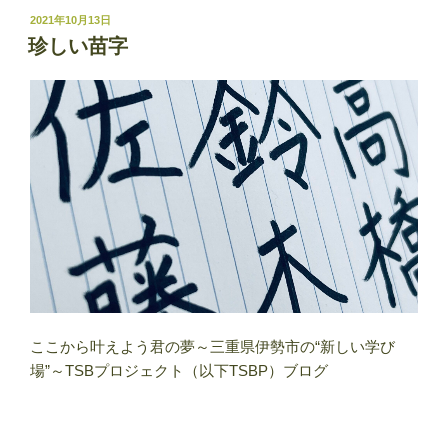
投
2021年10月13日
稿
珍しい苗字
日:
ここから叶えよう君の夢～三重県伊勢市の“新しい学び
場”～TSBプロジェクト（以下TSBP）ブログ