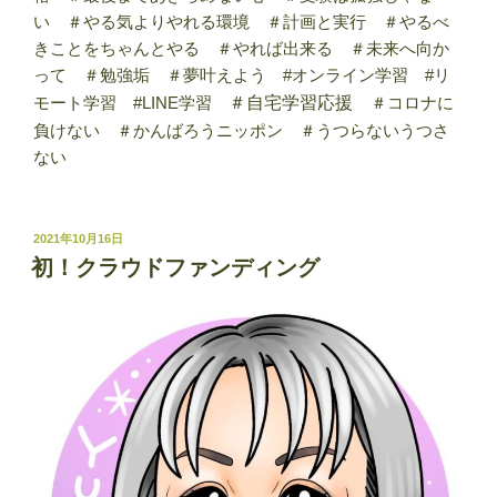
い ＃やる気よりやれる環境 ＃計画と実行 ＃やるべ
きことをちゃんとやる ＃やれば出来る ＃未来へ向か
って ＃勉強垢 ＃夢叶えよう #オンライン学習 #リ
モート学習 #LINE学習
＃自宅学習応援
＃コロナに
負けない ＃かんばろうニッポン ＃うつらないうつさ
ない
投
2021年10月16日
稿
初！クラウドファンディング
日: