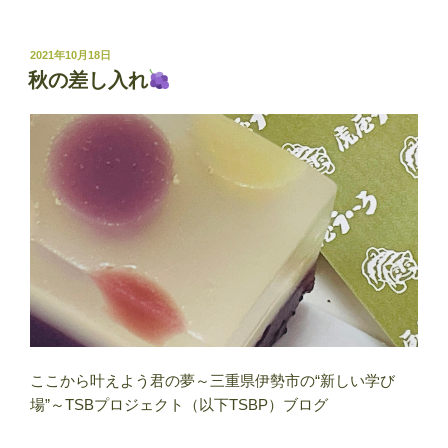
投
2021年10月18日
稿
秋の差し入れ
日:
ここから叶えよう君の夢～三重県伊勢市の“新しい学び
場”～TSBプロジェクト（以下TSBP）ブログ