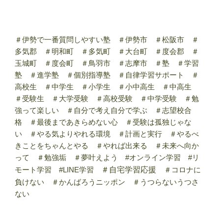
＃伊勢で一番質問しやすい塾 ＃伊勢市 ＃松阪市 ＃
多気郡 ＃明和町 ＃多気町 ＃大台町 ＃度会郡 ＃
玉城町 ＃度会町 ＃鳥羽市 ＃志摩市 ＃塾 ＃学習
塾 ＃進学塾 ＃個別指導塾 ＃自律学習サポート ＃
高校生 ＃中学生 ＃小学生 ＃小中高生 ＃中高生
＃受験生 ＃大学受験 ＃高校受験 ＃中学受験 ＃勉
強って楽しい ＃自分で考え自分で学ぶ ＃志望校合
格 ＃最後まであきらめない心 ＃受験は孤独じゃな
い ＃やる気よりやれる環境 ＃計画と実行 ＃やるべ
きことをちゃんとやる ＃やれば出来る ＃未来へ向か
って ＃勉強垢 ＃夢叶えよう #オンライン学習 #リ
モート学習 #LINE学習
＃自宅学習応援
＃コロナに
負けない ＃かんばろうニッポン ＃うつらないうつさ
ない