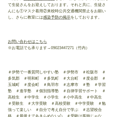
て生徒さんをお迎えしております。それと共に、生徒さ
んにも①マスク着用②来校時公共交通機関禁止をお願い
し、さらに教室には
感染予防の掲示
をしております。
お問い合わせはこちら
※お電話でも承ります→09023447271（竹内）
＃伊勢で一番質問しやすい塾 ＃伊勢市 ＃松阪市 ＃
多気郡 ＃明和町 ＃多気町 ＃大台町 ＃度会郡 ＃
玉城町 ＃度会町 ＃鳥羽市 ＃志摩市 ＃塾 ＃学習
塾 ＃進学塾 ＃個別指導塾 ＃自律学習サポート ＃
高校生 ＃中学生 ＃小学生 ＃小中高生 ＃中高生
＃受験生 ＃大学受験 ＃高校受験 ＃中学受験 ＃勉
強って楽しい ＃自分で考え自分で学ぶ ＃志望校合
格 ＃最後まであきらめない心 ＃受験は孤独じゃな