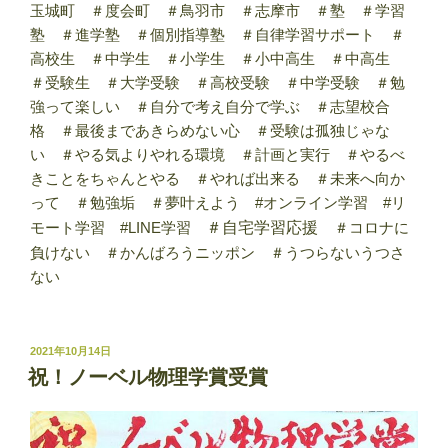
玉城町 ＃度会町 ＃鳥羽市 ＃志摩市 ＃塾 ＃学習
塾 ＃進学塾 ＃個別指導塾 ＃自律学習サポート ＃
高校生 ＃中学生 ＃小学生 ＃小中高生 ＃中高生
＃受験生 ＃大学受験 ＃高校受験 ＃中学受験 ＃勉
強って楽しい ＃自分で考え自分で学ぶ ＃志望校合
格 ＃最後まであきらめない心 ＃受験は孤独じゃな
い ＃やる気よりやれる環境 ＃計画と実行 ＃やるべ
きことをちゃんとやる ＃やれば出来る ＃未来へ向か
って ＃勉強垢 ＃夢叶えよう #オンライン学習 #リ
モート学習 #LINE学習
＃自宅学習応援
＃コロナに
負けない ＃かんばろうニッポン ＃うつらないうつさ
ない
投
2021年10月14日
稿
祝！ノーベル物理学賞受賞
日: