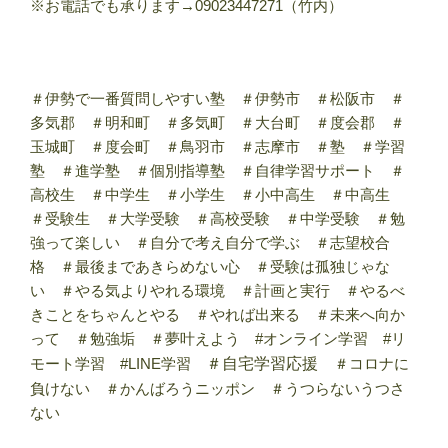
※お電話でも承ります→09023447271（竹内）
＃伊勢で一番質問しやすい塾 ＃伊勢市 ＃松阪市 ＃
多気郡 ＃明和町 ＃多気町 ＃大台町 ＃度会郡 ＃
玉城町 ＃度会町 ＃鳥羽市 ＃志摩市 ＃塾 ＃学習
塾 ＃進学塾 ＃個別指導塾 ＃自律学習サポート ＃
高校生 ＃中学生 ＃小学生 ＃小中高生 ＃中高生
＃受験生 ＃大学受験 ＃高校受験 ＃中学受験 ＃勉
強って楽しい ＃自分で考え自分で学ぶ ＃志望校合
格 ＃最後まであきらめない心 ＃受験は孤独じゃな
い ＃やる気よりやれる環境 ＃計画と実行 ＃やるべ
きことをちゃんとやる ＃やれば出来る ＃未来へ向か
って ＃勉強垢 ＃夢叶えよう #オンライン学習 #リ
モート学習 #LINE学習
＃自宅学習応援
＃コロナに
負けない ＃かんばろうニッポン ＃うつらないうつさ
ない