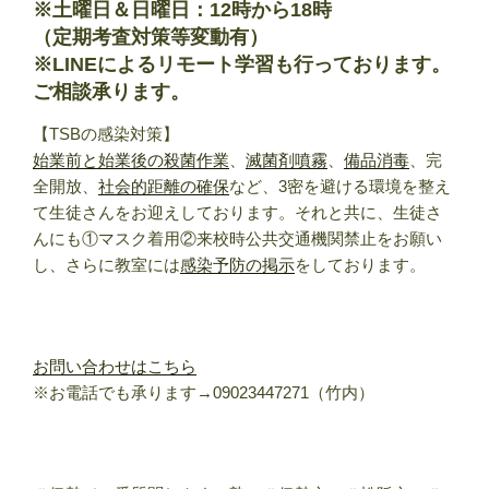
※土曜日＆日曜日：12時から18時
（定期考査対策等変動有）
※LINEによるリモート学習も行っております。
ご相談承ります。
【TSBの感染対策】
始業前と始業後の殺菌作業
、
滅菌剤噴霧
、
備品消毒
、完
全開放、
社会的距離の確保
など、3密を避ける環境を整え
て生徒さんをお迎えしております。それと共に、生徒さ
んにも①マスク着用②来校時公共交通機関禁止をお願い
し、さらに教室には
感染予防の掲示
をしております。
お問い合わせはこちら
※お電話でも承ります→09023447271（竹内）