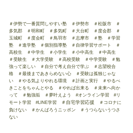
＃伊勢で一番質問しやすい塾 ＃伊勢市 ＃松阪市 ＃
多気郡 ＃明和町 ＃多気町 ＃大台町 ＃度会郡 ＃
玉城町 ＃度会町 ＃鳥羽市 ＃志摩市 ＃塾 ＃学習
塾 ＃進学塾 ＃個別指導塾 ＃自律学習サポート ＃
高校生 ＃中学生 ＃小学生 ＃小中高生 ＃中高生
＃受験生 ＃大学受験 ＃高校受験 ＃中学受験 ＃勉
強って楽しい ＃自分で考え自分で学ぶ ＃志望校合
格 ＃最後まであきらめない心 ＃受験は孤独じゃな
い ＃やる気よりやれる環境 ＃計画と実行 ＃やるべ
きことをちゃんとやる ＃やれば出来る ＃未来へ向か
って ＃勉強垢 ＃夢叶えよう #オンライン学習 #リ
モート学習 #LINE学習
＃自宅学習応援
＃コロナに
負けない ＃かんばろうニッポン ＃うつらないうつさ
ない