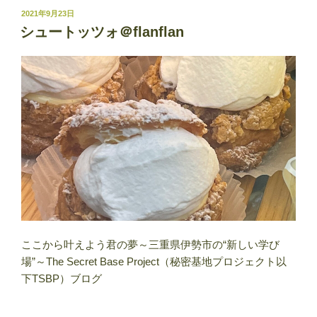
投
2021年9月23日
稿
シュートッツォ＠flanflan
日:
ここから叶えよう君の夢～三重県伊勢市の“新しい学び
場”～The Secret Base Project（秘密基地プロジェクト以
下TSBP）ブログ