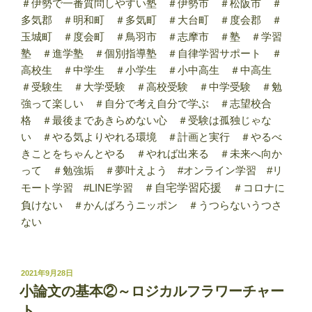
＃伊勢で一番質問しやすい塾 ＃伊勢市 ＃松阪市 ＃
多気郡 ＃明和町 ＃多気町 ＃大台町 ＃度会郡 ＃
玉城町 ＃度会町 ＃鳥羽市 ＃志摩市 ＃塾 ＃学習
塾 ＃進学塾 ＃個別指導塾 ＃自律学習サポート ＃
高校生 ＃中学生 ＃小学生 ＃小中高生 ＃中高生
＃受験生 ＃大学受験 ＃高校受験 ＃中学受験 ＃勉
強って楽しい ＃自分で考え自分で学ぶ ＃志望校合
格 ＃最後まであきらめない心 ＃受験は孤独じゃな
い ＃やる気よりやれる環境 ＃計画と実行 ＃やるべ
きことをちゃんとやる ＃やれば出来る ＃未来へ向か
って ＃勉強垢 ＃夢叶えよう #オンライン学習 #リ
モート学習 #LINE学習
＃自宅学習応援
＃コロナに
負けない ＃かんばろうニッポン ＃うつらないうつさ
ない
投
2021年9月28日
稿
小論文の基本②～ロジカルフラワーチャー
日:
ト