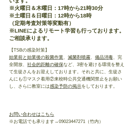
います
。
※火曜日＆木曜日：17時から21時30分
※土曜日＆日曜日：12時から18時
（定期考査対策等変動有）
※LINEによるリモート学習も行っております。
ご相談承ります。
【TSBの感染対策】
始業前と始業後の殺菌作業
、
滅菌剤噴霧
、
備品消毒
、完
全開放、
社会的距離の確保
など、3密を避ける環境を整え
て生徒さんをお迎えしております。それと共に、生徒さ
んにも①マスク着用②来校時公共交通機関禁止をお願い
し、さらに教室には
感染予防の掲示
をしております。
お問い合わせはこちら
※お電話でも承ります→09023447271（竹内）