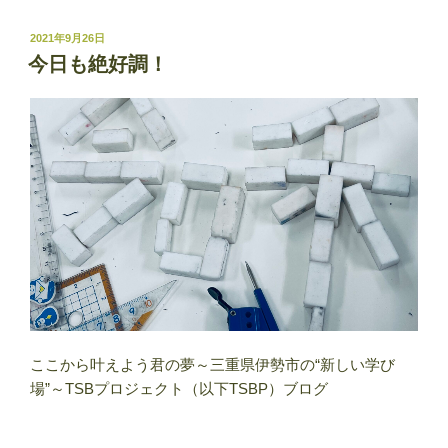
投
2021年9月26日
稿
今日も絶好調！
日:
ここから叶えよう君の夢～三重県伊勢市の“新しい学び
場”～TSBプロジェクト（以下TSBP）ブログ