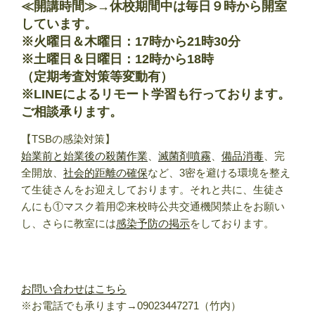
≪開講時間≫→
休校期間中は毎日９時から開室
しています
。
※火曜日＆木曜日：17時から21時30分
※土曜日＆日曜日：12時から18時
（定期考査対策等変動有）
※LINEによるリモート学習も行っております。
ご相談承ります。
【TSBの感染対策】
始業前と始業後の殺菌作業
、
滅菌剤噴霧
、
備品消毒
、完
全開放、
社会的距離の確保
など、3密を避ける環境を整え
て生徒さんをお迎えしております。それと共に、生徒さ
んにも①マスク着用②来校時公共交通機関禁止をお願い
し、さらに教室には
感染予防の掲示
をしております。
お問い合わせはこちら
※お電話でも承ります→09023447271（竹内）