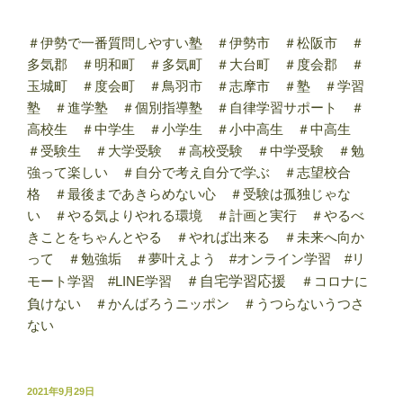
＃伊勢で一番質問しやすい塾 ＃伊勢市 ＃松阪市 ＃
多気郡 ＃明和町 ＃多気町 ＃大台町 ＃度会郡 ＃
玉城町 ＃度会町 ＃鳥羽市 ＃志摩市 ＃塾 ＃学習
塾 ＃進学塾 ＃個別指導塾 ＃自律学習サポート ＃
高校生 ＃中学生 ＃小学生 ＃小中高生 ＃中高生
＃受験生 ＃大学受験 ＃高校受験 ＃中学受験 ＃勉
強って楽しい ＃自分で考え自分で学ぶ ＃志望校合
格 ＃最後まであきらめない心 ＃受験は孤独じゃな
い ＃やる気よりやれる環境 ＃計画と実行 ＃やるべ
きことをちゃんとやる ＃やれば出来る ＃未来へ向か
って ＃勉強垢 ＃夢叶えよう #オンライン学習 #リ
モート学習 #LINE学習
＃自宅学習応援
＃コロナに
負けない ＃かんばろうニッポン ＃うつらないうつさ
ない
投
2021年9月29日