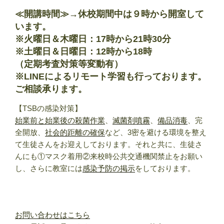
≪開講時間≫→
休校期間中は９時から開室して
います
。
※火曜日＆木曜日：17時から21時30分
※土曜日＆日曜日：12時から18時
（定期考査対策等変動有）
※LINEによるリモート学習も行っております。
ご相談承ります。
【TSBの感染対策】
始業前と始業後の殺菌作業
、
滅菌剤噴霧
、
備品消毒
、完
全開放、
社会的距離の確保
など、3密を避ける環境を整え
て生徒さんをお迎えしております。それと共に、生徒さ
んにも①マスク着用②来校時公共交通機関禁止をお願い
し、さらに教室には
感染予防の掲示
をしております。
お問い合わせはこちら