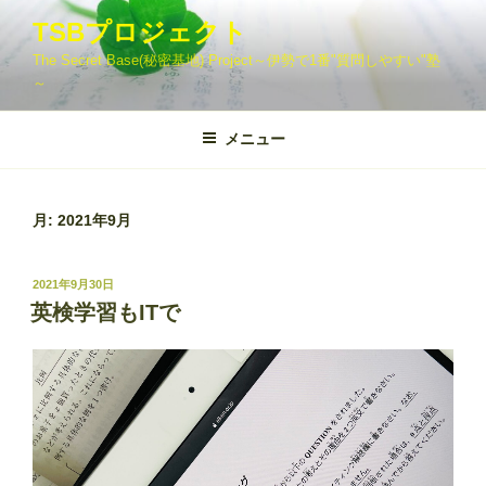
コ
TSBプロジェクト
ン
The Secret Base(秘密基地) Project～伊勢で1番"質問しやすい"塾
テ
～
ン
ツ
メニュー
へ
ス
キ
ッ
月:
2021年9月
プ
投
2021年9月30日
稿
英検学習もITで
日: