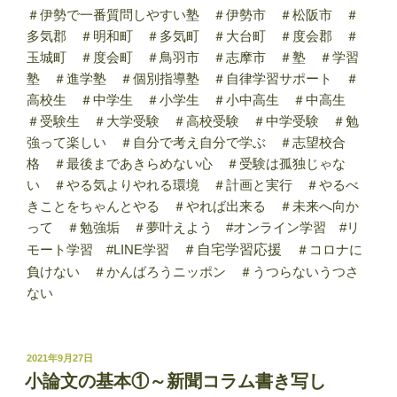
＃伊勢で一番質問しやすい塾 ＃伊勢市 ＃松阪市 ＃
多気郡 ＃明和町 ＃多気町 ＃大台町 ＃度会郡 ＃
玉城町 ＃度会町 ＃鳥羽市 ＃志摩市 ＃塾 ＃学習
塾 ＃進学塾 ＃個別指導塾 ＃自律学習サポート ＃
高校生 ＃中学生 ＃小学生 ＃小中高生 ＃中高生
＃受験生 ＃大学受験 ＃高校受験 ＃中学受験 ＃勉
強って楽しい ＃自分で考え自分で学ぶ ＃志望校合
格 ＃最後まであきらめない心 ＃受験は孤独じゃな
い ＃やる気よりやれる環境 ＃計画と実行 ＃やるべ
きことをちゃんとやる ＃やれば出来る ＃未来へ向か
って ＃勉強垢 ＃夢叶えよう #オンライン学習 #リ
モート学習 #LINE学習
＃自宅学習応援
＃コロナに
負けない ＃かんばろうニッポン ＃うつらないうつさ
ない
投
2021年9月27日
稿
小論文の基本①～新聞コラム書き写し
日: