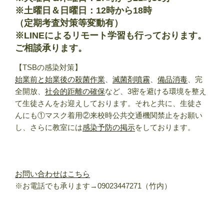
※土曜日＆日曜日：12時から18時
（定期考査対策等変動有）
※LINEによるリモート学習も行っております。
ご相談承ります。
【TSBの感染対策】
始業前と始業後の殺菌作業
、
滅菌剤噴霧
、
備品消毒
、完
全開放、
社会的距離の確保
など、3密を避ける環境を整え
て生徒さんをお迎えしております。それと共に、生徒さ
んにも①マスク着用②来校時公共交通機関禁止をお願い
し、さらに教室には
感染予防の掲示
をしております。
お問い合わせはこちら
※お電話でも承ります→09023447271（竹内）