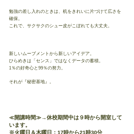
勉強の差し入れのときは、机をきれいに片づけて広さを
確保。
これで、サクサクのシュー皮がこぼれても大丈夫。
新しいムーブメントから新しいアイデア。
ひらめきは「センス」ではなくデータの蓄積。
1％の好奇心と99％の努力。
それが『秘密基地』。
≪開講時間≫→
休校期間中は９時から開室して
います
。
※火曜日＆木曜日：17時から21時30分