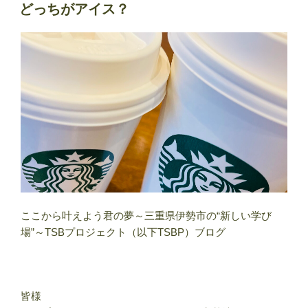
稿
どっちがアイス？
日:
ここから叶えよう君の夢～三重県伊勢市の“新しい学び
場”～TSBプロジェクト（以下TSBP）ブログ
皆様