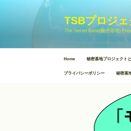
コ
ン
テ
TSBプロジ
ン
The Secret Base(秘密基地)
ツ
へ
ス
キ
Home
秘密基地プロジェクト
ッ
プ
プライバシーポリシー
秘密基地