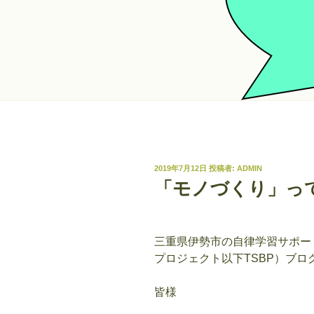
投
2019年7月12日
投稿者:
ADMIN
稿
「モノづくり」っ
日:
三重県伊勢市の自律学習サポー
プロジェクト以下
TSBP
）ブロ
皆様