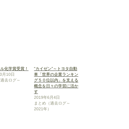
ベル化学賞受賞！
“カイゼン”～トヨタ自動
10月10日
車「世界の企業ランキン
（過去ログ～
グ５０位以内」を支える
）
概念を日々の学習に活か
す
2019年6月4日
まとめ（過去ログ～
2021年）