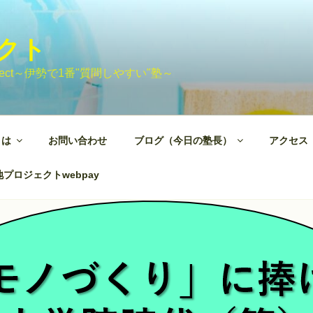
ェクト
 Project～伊勢で1番"質問しやすい"塾～
とは
お問い合わせ
ブログ（今日の塾長）
アクセス
プロジェクトwebpay