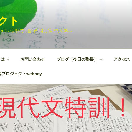
ェクト
 Project～伊勢で1番"質問しやすい"塾～
とは
お問い合わせ
ブログ（今日の塾長）
アクセス
プロジェクトwebpay