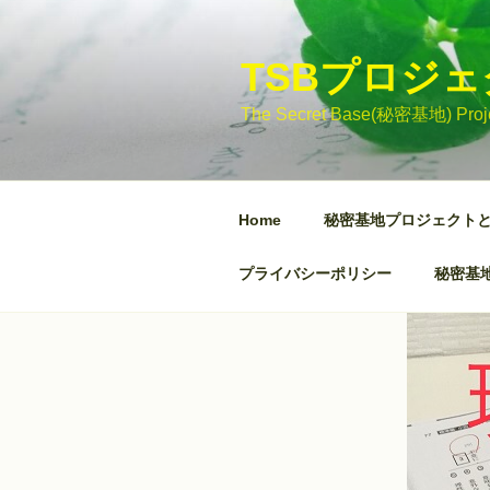
コ
ン
テ
TSBプロジ
ン
The Secret Base(秘密基地)
ツ
へ
ス
キ
Home
秘密基地プロジェクト
ッ
プ
プライバシーポリシー
秘密基地