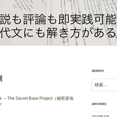
SEARCH
訓
検
索:
ト～
The Secret Base Project
（秘密基地
グ
ARCHIVES
2023年3月