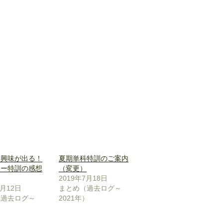
も興味が出る！
夏期単科特訓のご案内
ター特訓の感想
（変更）
2019年7月18日
8月12日
まとめ（過去ログ～
（過去ログ～
2021年）
）