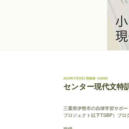
投
2019年7月29日
投稿者:
ADMIN
稿
センター現代文特
日:
三重県伊勢市の自律学習サポー
プロジェクト以下
TSBP
）ブロ