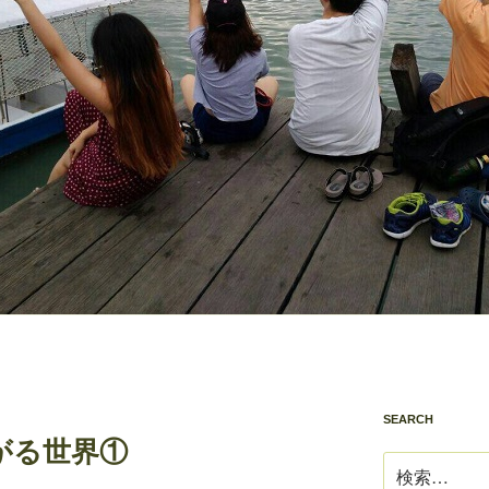
SEARCH
がる世界①
検
索: