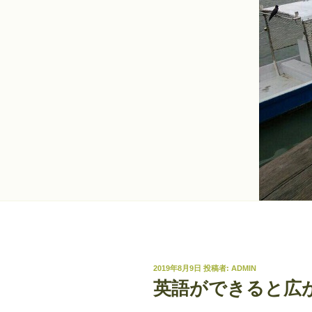
投
2019年8月9日
投稿者:
ADMIN
稿
英語ができると広
日: