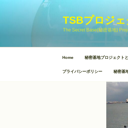
コ
ン
テ
TSBプロジ
ン
The Secret Base(秘密基地)
ツ
へ
ス
キ
Home
秘密基地プロジェクト
ッ
プ
プライバシーポリシー
秘密基地