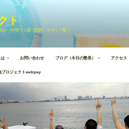
ェクト
 Project～伊勢で1番"質問しやすい"塾～
とは
お問い合わせ
ブログ（今日の塾長）
アクセス
プロジェクトwebpay