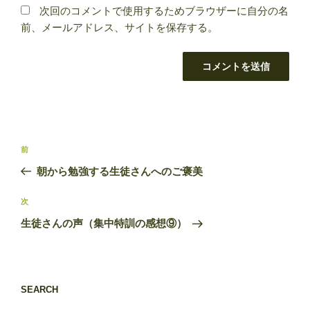
次回のコメントで使用するためブラウザーに自分の名
前、メールアドレス、サイトを保存する。
投
前
前
稿
の
朝から勉強する生徒さんへのご褒美
ナ
投
ビ
稿
次
次
ゲ
の
生徒さんの声（集中特訓の感想⑨）
投
ー
稿
シ
ョ
SEARCH
ン