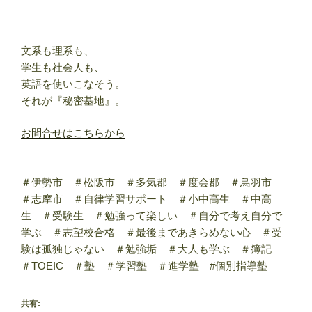
文系も理系も、
学生も社会人も、
英語を使いこなそう。
それが『秘密基地』。
お問合せはこちらから
＃伊勢市 ＃松阪市 ＃多気郡 ＃度会郡 ＃鳥羽市
＃志摩市 ＃自律学習サポート ＃小中高生 ＃中高
生 ＃受験生 ＃勉強って楽しい ＃自分で考え自分で
学ぶ ＃志望校合格 ＃最後まであきらめない心 ＃受
験は孤独じゃない ＃勉強垢 ＃大人も学ぶ ＃簿記
＃TOEIC ＃塾 ＃学習塾 ＃進学塾 #個別指導塾
共有: