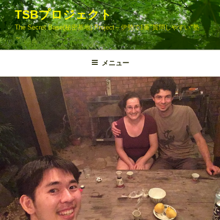
コ
TSBプロジェクト
ン
The Secret Base(秘密基地) Project～伊勢で1番"質問しやすい"塾
テ
～
ン
ツ
メニュー
へ
ス
キ
ッ
プ