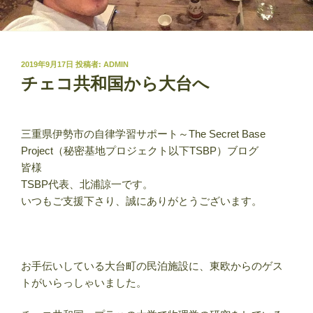
投
2019年9月17日
投稿者:
ADMIN
稿
チェコ共和国から大台へ
日:
三重県伊勢市の自律学習サポート～The Secret Base
Project（秘密基地プロジェクト以下TSBP）ブログ
皆様
TSBP代表、北浦諒一です。
いつもご支援下さり、誠にありがとうございます。
お手伝いしている大台町の民泊施設に、東欧からのゲス
トがいらっしゃいました。