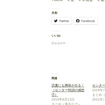
共有:
Twitter
Facebook
いいね:
読み込み中…
関連
読書にも興味が出る！
センタ
（センター特訓の感想
2019年
⑦）
まとめ
2019年8月12日
2021年
まとめ（過去ログ～