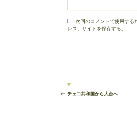
次回のコメントで使用する
レス、サイトを保存する。
投
前
前
稿
の
チェコ共和国から大台へ
投
ナ
稿
ビ
ゲ