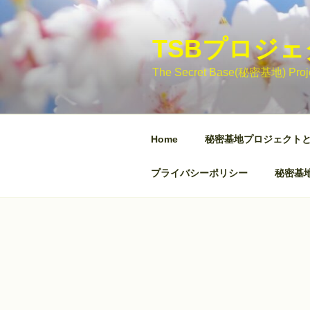
コ
ン
テ
TSBプロジ
ン
The Secret Base(秘密基地)
ツ
へ
ス
キ
Home
秘密基地プロジェクト
ッ
プ
プライバシーポリシー
秘密基地