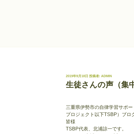
投
2019年9月18日
投稿者:
ADMIN
稿
生徒さんの声（集
日:
三重県伊勢市の自律学習サポート～The
プロジェクト以下TSBP）ブロ
皆様
TSBP代表、北浦諒一です。