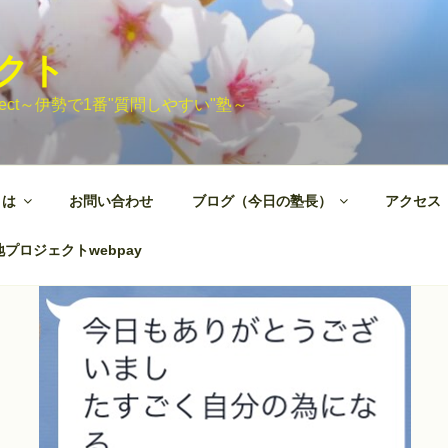
ェクト
 Project～伊勢で1番"質問しやすい"塾～
とは
お問い合わせ
ブログ（今日の塾長）
アクセス
プロジェクトwebpay