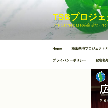
コ
ン
テ
TSBプロジ
ン
The Secret Base(秘密基地)
ツ
へ
ス
キ
Home
秘密基地プロジェクト
ッ
プ
プライバシーポリシー
秘密基地