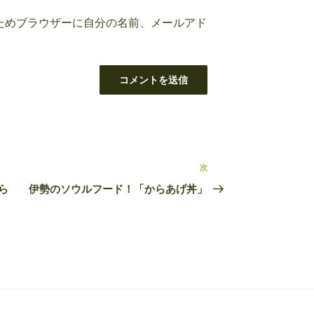
ためブラウザーに自分の名前、メールアド
次
次
の
から
伊勢のソウルフード！「からあげ丼」
投
稿