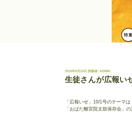
投
2019年9月23日
投稿者:
ADMIN
稿
生徒さんが広報い
日:
「広報いせ」10/1号のテーマ
「おばた離宮院太鼓保存会」の