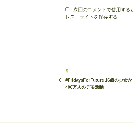
次回のコメントで使用する
レス、サイトを保存する。
投
前
前
稿
の
#FridaysForFuture 16歳の少女
投
400万人のデモ活動
ナ
稿
ビ
ゲ
ー