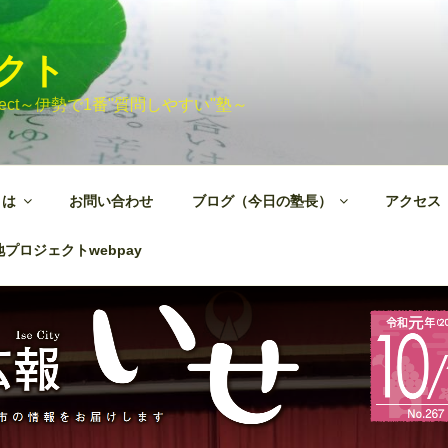
ェクト
 Project～伊勢で1番"質問しやすい"塾～
とは
お問い合わせ
ブログ（今日の塾長）
アクセス
プロジェクトwebpay