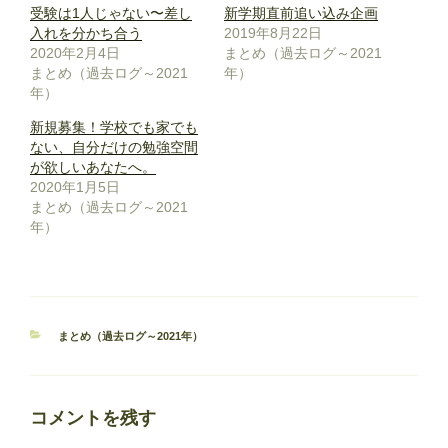
受験は1人じゃない〜差し
新学期直前追い込み企画
入れを分かち合う
2019年8月22日
2020年2月4日
まとめ（過去ログ～2021
まとめ（過去ログ～2021
年）
年）
新規募集！学校でも家でも
ない、自分だけの勉強空間
が欲しいあなたへ。
2020年1月5日
まとめ（過去ログ～2021
年）
カ
まとめ（過去ログ～2021年）
テ
ゴ
リ
ー
コメントを残す