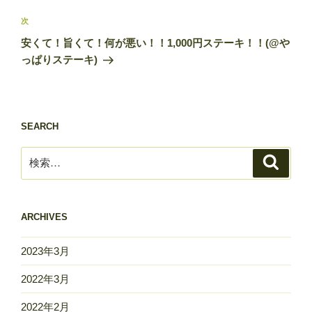
投
ビ
稿
次
次
ゲ
の
安くて！旨くて！何が悪い！！1,000円ステーキ！！(@や
投
ー
っぱりステーキ)
稿
シ
ョ
ン
SEARCH
検
検
索
索:
ARCHIVES
2023年3月
2022年3月
2022年2月