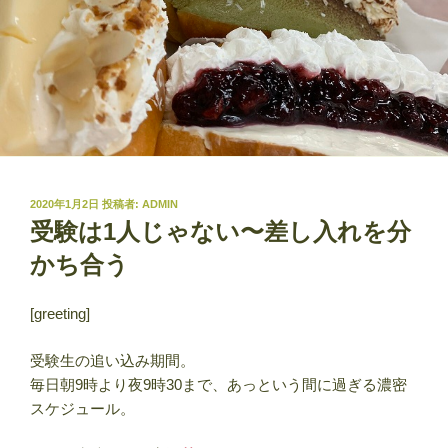
投
2020年1月2日
投稿者:
ADMIN
稿
受験は1人じゃない〜差し入れを分
日:
かち合う
[greeting]
受験生の追い込み期間。
毎日朝9時より夜9時30まで、あっという間に過ぎる濃密
スケジュール。