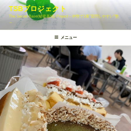
コ
TSBプロジェクト
ン
The Secret Base(秘密基地) Project～伊勢で1番"質問しやすい"塾
テ
～
ン
ツ
メニュー
へ
ス
キ
ッ
プ