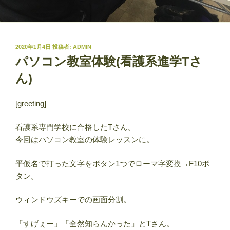
投
2020年1月4日
投稿者:
ADMIN
稿
パソコン教室体験(看護系進学Tさ
日:
ん)
[greeting]
看護系専門学校に合格したTさん。
今回はパソコン教室の体験レッスンに。
平仮名で打った文字をボタン1つでローマ字変換→F10ボ
タン。
ウィンドウズキーでの画面分割。
「すげぇー」「全然知らんかった」とTさん。