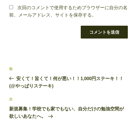
次回のコメントで使用するためブラウザーに自分の名
前、メールアドレス、サイトを保存する。
投
前
前
稿
の
安くて！旨くて！何が悪い！！1,000円ステーキ！！
ナ
投
(@やっぱりステーキ)
ビ
稿
ゲ
次
次
の
ー
新規募集！学校でも家でもない、自分だけの勉強空間が
投
シ
欲しいあなたへ。
稿
ョ
ン