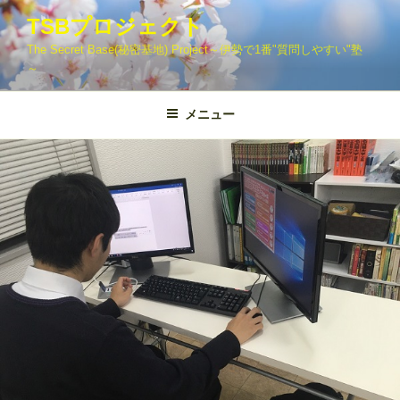
コ
TSBプロジェクト
ン
The Secret Base(秘密基地) Project～伊勢で1番"質問しやすい"塾
テ
～
ン
ツ
メニュー
へ
ス
キ
ッ
プ