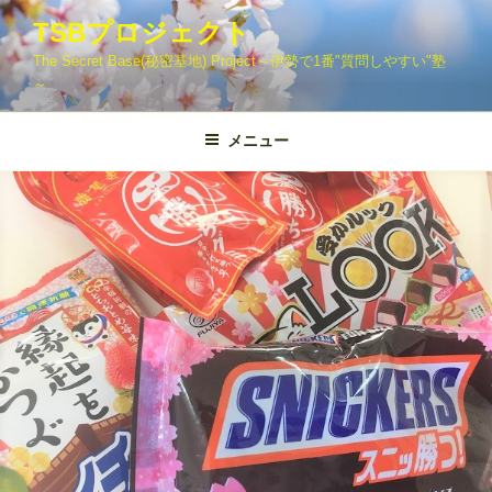
コ
TSBプロジェクト
ン
The Secret Base(秘密基地) Project～伊勢で1番"質問しやすい"塾
テ
～
ン
ツ
メニュー
へ
ス
キ
ッ
プ