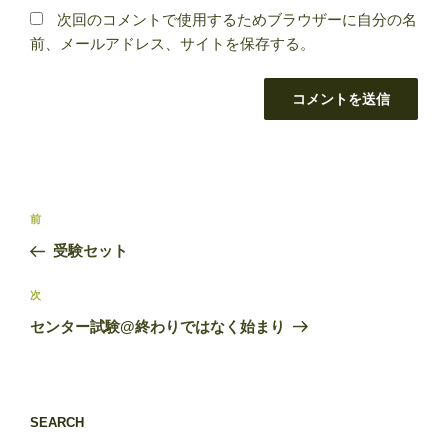
次回のコメントで使用するためブラウザーに自分の名
前、メールアドレス、サイトを保存する。
投
前
前
稿
の
受験セット
ナ
投
ビ
稿
次
次
ゲ
の
センター試験@終わりではなく始まり
投
ー
稿
シ
ョ
SEARCH
ン