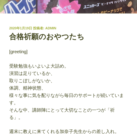
投
2020年1月19日
投稿者:
ADMIN
稿
合格祈願のおやつたち
日:
[greeting]
受験勉強もいよいよ大詰め。
演習は足りているか、
取りこぼしがないか、
体調、精神状態、
様々な事に気を配りながら毎日のサポートが続いていま
す。
そんな中、講師陣にとって大切なことの一つが「祈
る」。
週末に教えに来てくれる加奈子先生からの差し入れ。