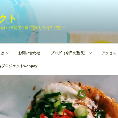
ェクト
 Project～伊勢で1番"質問しやすい"塾～
とは
お問い合わせ
ブログ（今日の塾長）
アクセス
プロジェクトwebpay