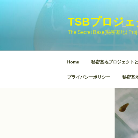
コ
ン
テ
TSBプロジ
ン
The Secret Base(秘密基地)
ツ
へ
ス
キ
Home
秘密基地プロジェクト
ッ
プ
プライバシーポリシー
秘密基地