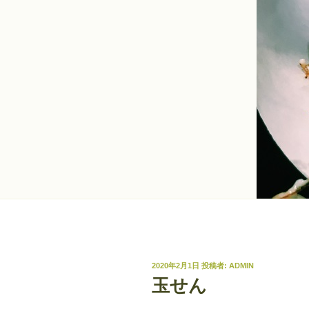
投
2020年2月1日
投稿者:
ADMIN
稿
玉せん
日: