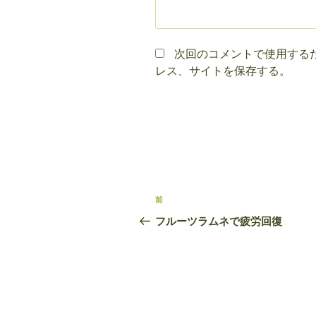
次回のコメントで使用する
レス、サイトを保存する。
投
前
前
稿
の
フルーツラムネで疲労回復
投
ナ
稿
ビ
ゲ