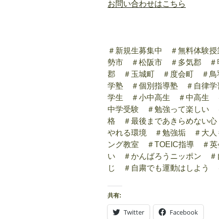
お問い合わせはこちら
＃新規生募集中 ＃無料体験授
勢市 ＃松阪市 ＃多気郡 ＃
郡 ＃玉城町 ＃度会町 ＃鳥
学塾 ＃個別指導塾 ＃自律学
学生 ＃小中高生 ＃中高生 
中学受験 ＃勉強って楽しい 
格 ＃最後まであきらめない心
やれる環境 ＃勉強垢 ＃大人
ング教室 ＃TOEIC指導 ＃
い ＃かんばろうニッポン ＃
じ ＃自粛でも運動はしよう 
共有:
Twitter
Facebook