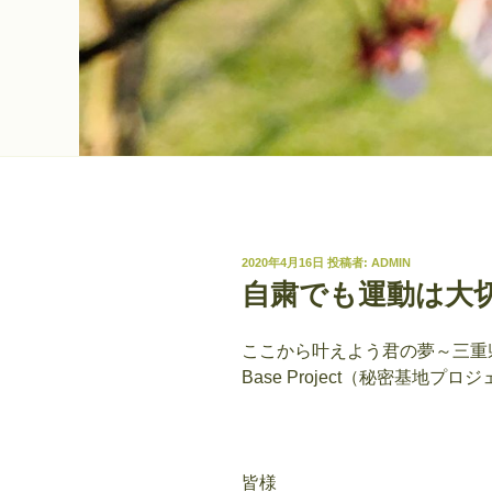
投
2020年4月16日
投稿者:
ADMIN
稿
自粛でも運動は大
日:
ここから叶えよう君の夢～三重県伊勢
Base Project（秘密基地プ
皆様