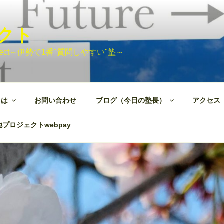
ェクト
 Project～伊勢で1番"質問しやすい"塾～
とは
お問い合わせ
ブログ（今日の塾長）
アクセス
プロジェクトwebpay