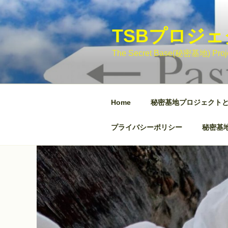
コ
ン
テ
TSBプロジ
ン
The Secret Base(秘密基地)
ツ
へ
ス
キ
Home
秘密基地プロジェクト
ッ
プ
プライバシーポリシー
秘密基地