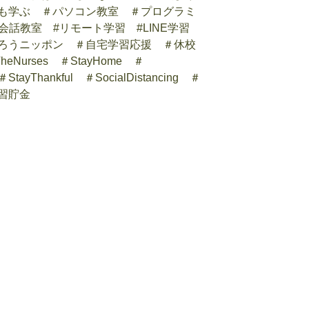
も学ぶ ＃パソコン教室 ＃プログラミ
英会話教室 #リモート学習 #LINE学習
ろうニッポン ＃自宅学習応援 ＃休校
Nurses ＃StayHome ＃
 ＃StayThankful ＃SocialDistancing ＃
習貯金