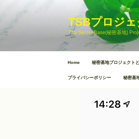
コ
ン
テ
TSBプロジ
ン
The Secret Base(秘密基地)
ツ
へ
ス
キ
Home
秘密基地プロジェクト
ッ
プ
プライバシーポリシー
秘密基地