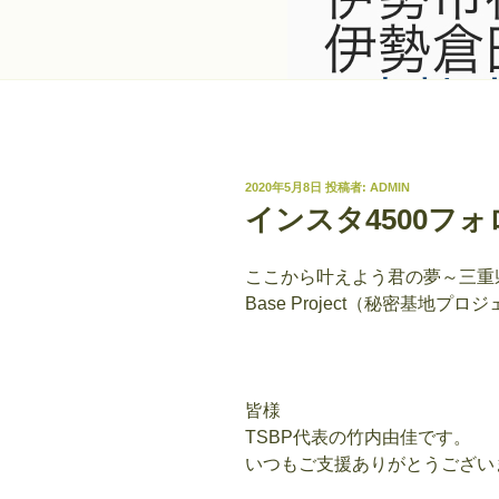
投
2020年5月8日
投稿者:
ADMIN
稿
インスタ4500フ
日:
ここから叶えよう君の夢～三重県伊勢
Base Project（秘密基地プ
皆様
TSBP代表の竹内由佳です。
いつもご支援ありがとうござい