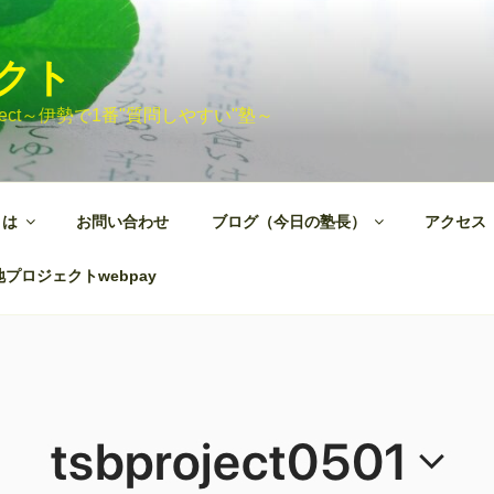
ェクト
 Project～伊勢で1番"質問しやすい"塾～
とは
お問い合わせ
ブログ（今日の塾長）
アクセス
プロジェクトwebpay