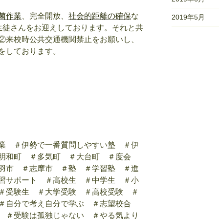
菌作業
、完全開放、
社会的距離の確保
な
2019年5月
生徒さんをお迎えしております。それと共
②来校時公共交通機関禁止をお願いし、
をしております。
業 ＃伊勢で一番質問しやすい塾 ＃伊
明和町 ＃多気町 ＃大台町 ＃度会
羽市 ＃志摩市 ＃塾 ＃学習塾 ＃進
習サポート ＃高校生 ＃中学生 ＃小
＃受験生 ＃大学受験 ＃高校受験 ＃
＃自分で考え自分で学ぶ ＃志望校合
 ＃受験は孤独じゃない ＃やる気より