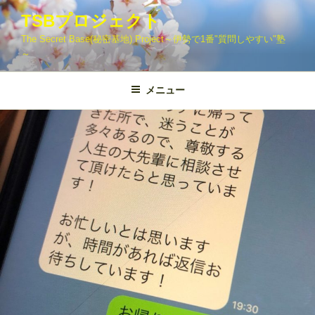
コ
TSBプロジェクト
ン
The Secret Base(秘密基地) Project～伊勢で1番"質問しやすい"塾
テ
～
ン
ツ
メニュー
へ
ス
キ
ッ
プ