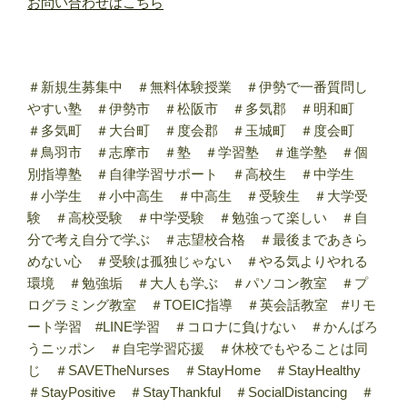
お問い合わせはこちら
＃新規生募集中 ＃無料体験授業 ＃伊勢で一番質問し
やすい塾 ＃伊勢市 ＃松阪市 ＃多気郡 ＃明和町
＃多気町 ＃大台町 ＃度会郡 ＃玉城町 ＃度会町
＃鳥羽市 ＃志摩市 ＃塾 ＃学習塾 ＃進学塾 ＃個
別指導塾 ＃自律学習サポート ＃高校生 ＃中学生
＃小学生 ＃小中高生 ＃中高生 ＃受験生 ＃大学受
験 ＃高校受験 ＃中学受験 ＃勉強って楽しい ＃自
分で考え自分で学ぶ ＃志望校合格 ＃最後まであきら
めない心 ＃受験は孤独じゃない ＃やる気よりやれる
環境 ＃勉強垢 ＃大人も学ぶ ＃パソコン教室 ＃プ
ログラミング教室 ＃TOEIC指導 ＃英会話教室 #リモ
ート学習 #LINE学習 ＃コロナに負けない ＃かんばろ
うニッポン ＃自宅学習応援 ＃休校でもやることは同
じ ＃SAVETheNurses ＃StayHome ＃StayHealthy
＃StayPositive ＃StayThankful ＃SocialDistancing ＃