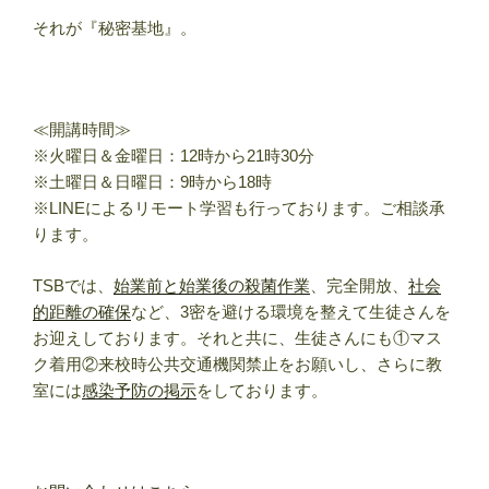
それが『秘密基地』。
≪開講時間≫
※火曜日＆金曜日：12時から21時30分
※土曜日＆日曜日：9時から18時
※LINEによるリモート学習も行っております。ご相談承
ります。
TSBでは、
始業前と始業後の殺菌作業
、完全開放、
社会
的距離の確保
など、3密を避ける環境を整えて生徒さんを
お迎えしております。それと共に、生徒さんにも①マス
ク着用②来校時公共交通機関禁止をお願いし、さらに教
室には
感染予防の掲示
をしております。