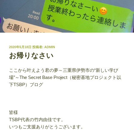
投
2020年5月18日
投稿者:
ADMIN
稿
お帰りなさい
日:
ここから叶えよう君の夢～三重県伊勢市の“新しい学び
場”～The Secret Base Project（秘密基地プロジェクト以
下TSBP）ブログ
皆様
TSBP代表の竹内由佳です。
いつもご支援ありがとうございます。