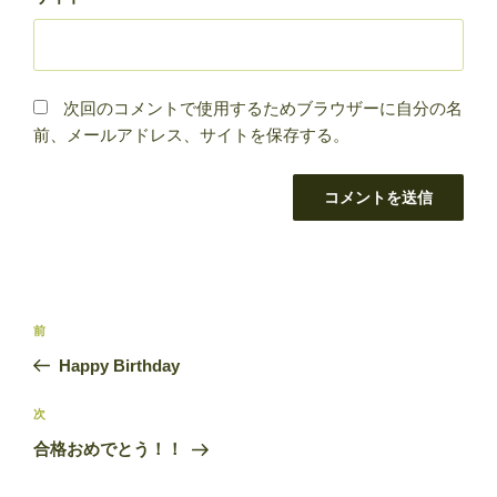
次回のコメントで使用するためブラウザーに自分の名
前、メールアドレス、サイトを保存する。
投
前
前
稿
の
Happy Birthday
ナ
投
ビ
稿
次
次
ゲ
の
合格おめでとう！！
投
ー
稿