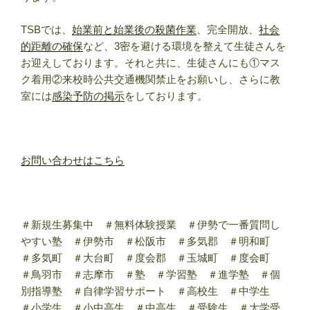
TSBでは、
始業前と始業後の殺菌作業
、完全開放、
社会
的距離の確保
など、3密を避ける環境を整えて生徒さんを
お迎えしております。それと共に、生徒さんにも①マス
ク着用②来校時公共交通機関禁止をお願いし、さらに教
室には
感染予防の掲示
をしております。
お問い合わせはこちら
＃新規生募集中 ＃無料体験授業 ＃伊勢で一番質問し
やすい塾 ＃伊勢市 ＃松阪市 ＃多気郡 ＃明和町
＃多気町 ＃大台町 ＃度会郡 ＃玉城町 ＃度会町
＃鳥羽市 ＃志摩市 ＃塾 ＃学習塾 ＃進学塾 ＃個
別指導塾 ＃自律学習サポート ＃高校生 ＃中学生
＃小学生 ＃小中高生 ＃中高生 ＃受験生 ＃大学受