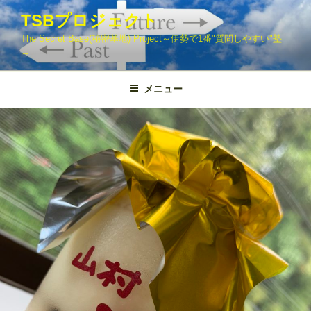
コ
TSBプロジェクト
ン
The Secret Base(秘密基地) Project～伊勢で1番"質問しやすい"塾
テ
～
ン
ツ
メニュー
へ
ス
キ
ッ
プ