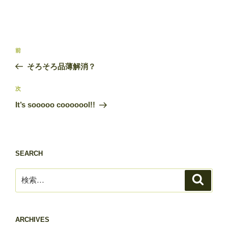
投
前
前
稿
の
そろそろ品薄解消？
ナ
投
ビ
稿
次
次
ゲ
の
It’s sooooo cooooool!!
投
ー
稿
シ
ョ
SEARCH
ン
検
検
索
索:
ARCHIVES