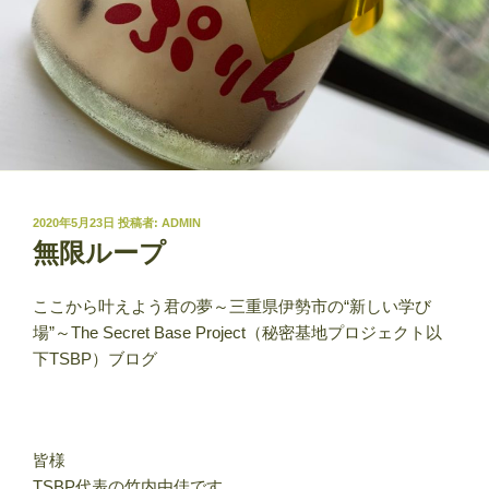
投
2020年5月23日
投稿者:
ADMIN
稿
無限ループ
日:
ここから叶えよう君の夢～三重県伊勢市の“新しい学び
場”～The Secret Base Project（秘密基地プロジェクト以
下TSBP）ブログ
皆様
TSBP代表の竹内由佳です。