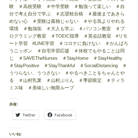
験 ＃高校受験 ＃中学受験 ＃勉強って楽しい ＃自
分で考え自分で学ぶ ＃志望校合格 ＃最後まであきら
めない心 ＃受験は孤独じゃない ＃やる気よりやれる
環境 ＃勉強垢 ＃大人も学ぶ ＃パソコン教室 ＃プ
ログラミング教室 ＃TOEIC指導 ＃英会話教室 #リモ
ート学習 #LINE学習 ＃コロナに負けない ＃かんばろ
うニッポン ＃自宅学習応援 ＃休校でもやることは同
じ ＃SAVETheNurses ＃StayHome ＃StayHealthy
＃StayPositive ＃StayThankful ＃SocialDistancing ＃
うつらない、うつさない ＃やるべきことをちゃんとや
る ＃山村乳業 ＃山村ぷりん ＃季節限定 ＃ティラ
ミス味 ＃美味しい無限ループ
共有:
Twitter
Facebook
いいね: