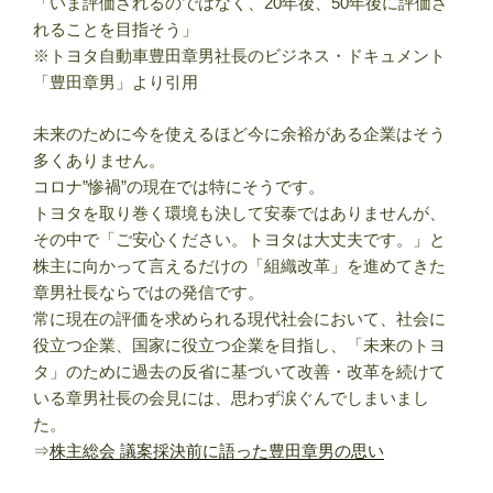
「いま評価されるのではなく、20年後、50年後に評価さ
れることを目指そう」
※トヨタ自動車豊田章男社長のビジネス・ドキュメント
「豊田章男」より引用
未来のために今を使えるほど今に余裕がある企業はそう
多くありません。
コロナ”惨禍”の現在では特にそうです。
トヨタを取り巻く環境も決して安泰ではありませんが、
その中で「ご安心ください。トヨタは大丈夫です。」と
株主に向かって言えるだけの「組織改革」を進めてきた
章男社長ならではの発信です。
常に現在の評価を求められる現代社会において、社会に
役立つ企業、国家に役立つ企業を目指し、「未来のトヨ
タ」のために過去の反省に基づいて改善・改革を続けて
いる章男社長の会見には、思わず涙ぐんでしまいまし
た。
⇒
株主総会 議案採決前に語った豊田章男の思い