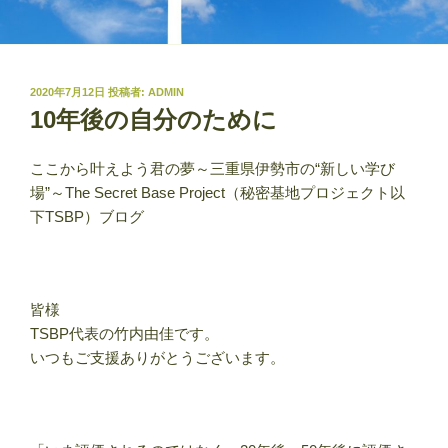
投
2020年7月12日
投稿者:
ADMIN
稿
10年後の自分のために
日:
ここから叶えよう君の夢～三重県伊勢市の“新しい学び
場”～The Secret Base Project（秘密基地プロジェクト以
下TSBP）ブログ
皆様
TSBP代表の竹内由佳です。
いつもご支援ありがとうございます。