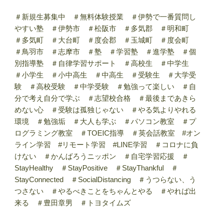
＃新規生募集中 ＃無料体験授業 ＃伊勢で一番質問し
やすい塾 ＃伊勢市 ＃松阪市 ＃多気郡 ＃明和町
＃多気町 ＃大台町 ＃度会郡 ＃玉城町 ＃度会町
＃鳥羽市 ＃志摩市 ＃塾 ＃学習塾 ＃進学塾 ＃個
別指導塾 ＃自律学習サポート ＃高校生 ＃中学生
＃小学生 ＃小中高生 ＃中高生 ＃受験生 ＃大学受
験 ＃高校受験 ＃中学受験 ＃勉強って楽しい ＃自
分で考え自分で学ぶ ＃志望校合格 ＃最後まであきら
めない心 ＃受験は孤独じゃない ＃やる気よりやれる
環境 ＃勉強垢 ＃大人も学ぶ ＃パソコン教室 ＃プ
ログラミング教室 ＃TOEIC指導 ＃英会話教室 #オン
ライン学習 #リモート学習 #LINE学習 ＃コロナに負
けない ＃かんばろうニッポン ＃自宅学習応援 ＃
StayHealthy ＃StayPositive ＃StayThankful ＃
StayConnected ＃SocialDistancing ＃うつらない、う
つさない ＃やるべきことをちゃんとやる ＃やれば出
来る ＃豊田章男 ＃トヨタイムズ