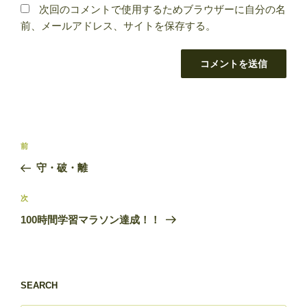
次回のコメントで使用するためブラウザーに自分の名
前、メールアドレス、サイトを保存する。
投
前
前
稿
の
守・破・離
ナ
投
ビ
稿
次
次
ゲ
の
100時間学習マラソン達成！！
投
ー
稿
シ
ョ
SEARCH
ン