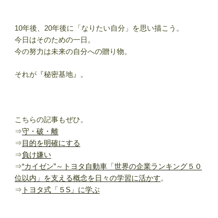
10年後、20年後に「なりたい自分」を思い描こう。
今日はそのための一日。
今の努力は未来の自分への贈り物。
それが『秘密基地』。
こちらの記事もぜひ。
⇒
守・破・離
⇒
目的を明確にする
⇒
負け嫌い
⇒
“カイゼン”～トヨタ自動車「世界の企業ランキング５０
位以内」を支える概念を日々の学習に活かす
。
⇒
トヨタ式「５S」に学ぶ