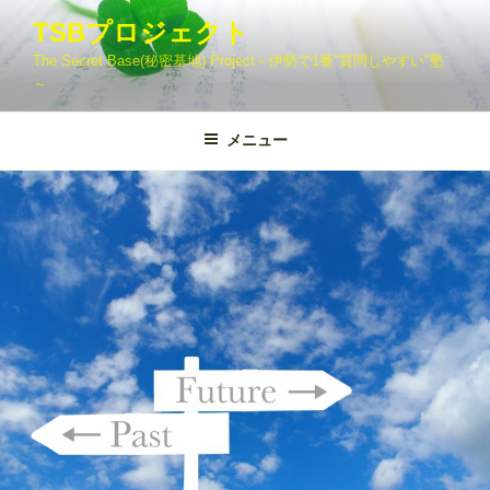
コ
TSBプロジェクト
ン
The Secret Base(秘密基地) Project～伊勢で1番"質問しやすい"塾
テ
～
ン
ツ
メニュー
へ
ス
キ
ッ
プ