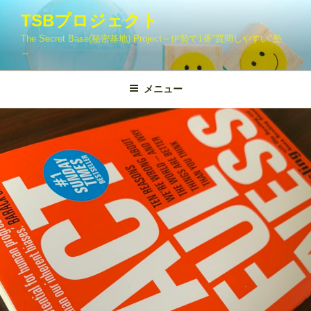
コ
TSBプロジェクト
ン
The Secret Base(秘密基地) Project～伊勢で1番"質問しやすい"塾
テ
～
ン
ツ
メニュー
へ
ス
キ
ッ
プ