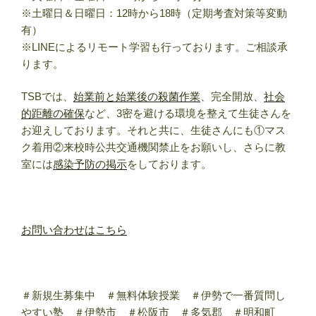
※土曜日＆日曜日：12時から18時（定期考査対策等変動
有）
※LINEによるリモート学習も行っております。ご相談承
ります。
TSBでは、
始業前と始業後の殺菌作業
、完全開放、
社会
的距離の確保
など、3密を避ける環境を整えて生徒さんを
お迎えしております。それと共に、生徒さんにも①マス
ク着用②来校時公共交通機関禁止をお願いし、さらに教
室には
感染予防の掲示
をしております。
お問い合わせはこちら
＃新規生募集中 ＃無料体験授業 ＃伊勢で一番質問し
やすい塾 ＃伊勢市 ＃松阪市 ＃多気郡 ＃明和町