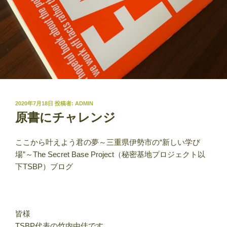
投
2020年7月18日
投稿者:
ADMIN
稿
原書にチャレンジ
日:
ここから叶えよう君の夢～三重県伊勢市の“新しい学び
場”～The Secret Base Project（秘密基地プロジェクト以
下TSBP）ブログ
皆様
TSBP代表の竹内由佳です。