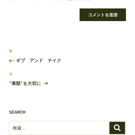
投
前
前
稿
の
ギブ アンド テイク
ナ
投
ビ
稿
次
次
ゲ
の
”筆順”を大切に
投
ー
稿
シ
ョ
SEARCH
ン
検
検
索
索: