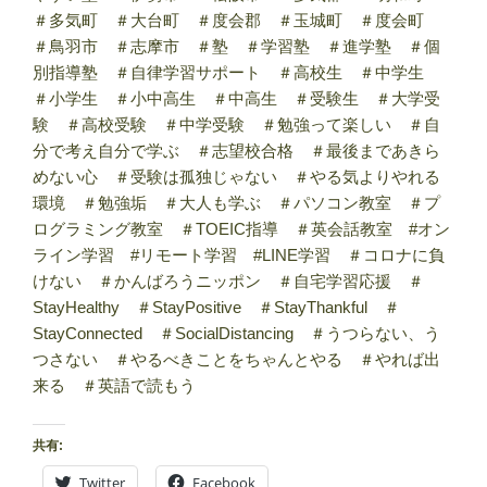
＃多気町 ＃大台町 ＃度会郡 ＃玉城町 ＃度会町
＃鳥羽市 ＃志摩市 ＃塾 ＃学習塾 ＃進学塾 ＃個
別指導塾 ＃自律学習サポート ＃高校生 ＃中学生
＃小学生 ＃小中高生 ＃中高生 ＃受験生 ＃大学受
験 ＃高校受験 ＃中学受験 ＃勉強って楽しい ＃自
分で考え自分で学ぶ ＃志望校合格 ＃最後まであきら
めない心 ＃受験は孤独じゃない ＃やる気よりやれる
環境 ＃勉強垢 ＃大人も学ぶ ＃パソコン教室 ＃プ
ログラミング教室 ＃TOEIC指導 ＃英会話教室 #オン
ライン学習 #リモート学習 #LINE学習 ＃コロナに負
けない ＃かんばろうニッポン ＃自宅学習応援 ＃
StayHealthy ＃StayPositive ＃StayThankful ＃
StayConnected ＃SocialDistancing ＃うつらない、う
つさない ＃やるべきことをちゃんとやる ＃やれば出
来る ＃英語で読もう
共有:
Twitter
Facebook