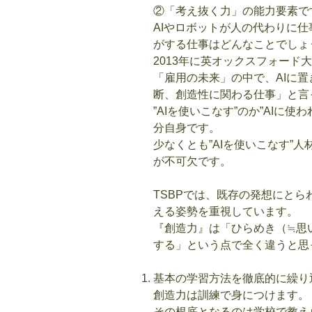
②「考え抜く力」の能力要素で
AIやロボットが人の代わりに
がする仕事はどんなことでしょ
2013年に英オックスフォード
「雇用の未来」の中で、AIに
断、創造性に関わる仕事」と言
”AIを使いこなす”のか”AIに
分自身です。
少なくとも”AIを使いこなす”
が不可欠です。
TSBPでは、既存の発想にと
える姿勢を重視しています。
『創造力』は「ひらめき（≒思
する」という点で全く違うと思
基本の学習方法を徹底的に繰り
創造力は訓練で身につけます。
その根底となるのは学校で教え