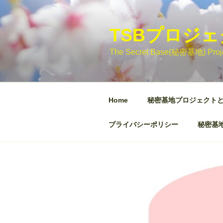
コ
ン
テ
TSBプロジ
ン
The Secret Base(秘密基地)
ツ
へ
ス
キ
Home
秘密基地プロジェクト
ッ
プ
プライバシーポリシー
秘密基地