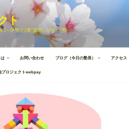
ェクト
 Project～伊勢で1番"質問しやすい"塾～
とは
お問い合わせ
ブログ（今日の塾長）
アクセス
プロジェクトwebpay