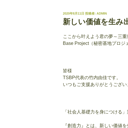
投
2020年8月11日
投稿者:
ADMIN
稿
新しい価値を生み
日:
ここから叶えよう君の夢～三重県伊勢
Base Project（秘密基地プ
皆様
TSBP代表の竹内由佳です。
いつもご支援ありがとうござい
「社会人基礎力を身につける」
『創造力』とは、新しい価値を