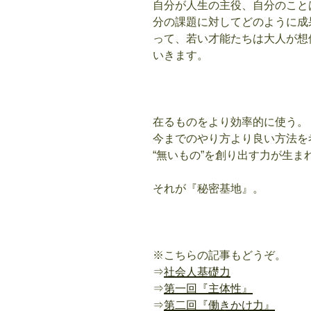
自分が人生の主役、自分のこと
分の課題に対してどのように成
って、若い才能たちは大人が想
いきます。
在るものをより効率的に使う。
今までのやり方より良い方法を
“無いもの”を創り出す力が生ま
それが『秘密基地』。
※こちらの記事もどうぞ。
⇒
社会人基礎力
⇒
第一回『主体性』
⇒
第二回『働きかけ力』