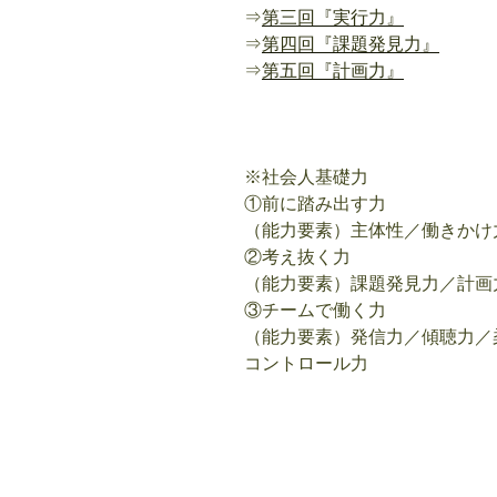
⇒
第三回『実行力』
⇒
第四回『課題発見力』
⇒
第五回『計画力』
※社会人基礎力
①前に踏み出す力
（能力要素）主体性／働きかけ
②考え抜く力
（能力要素）課題発見力／計画
③チームで働く力
（能力要素）発信力／傾聴力／
コントロール力