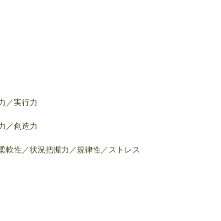
力／実行力
力／創造力
柔軟性／状況把握力／規律性／ストレス