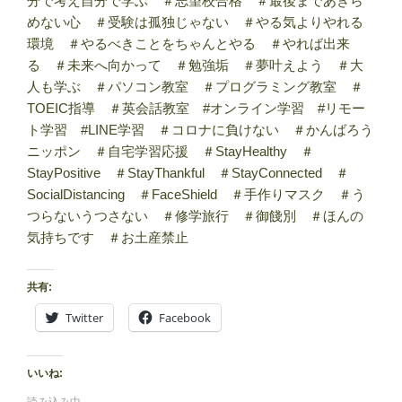
分で考え自分で学ぶ ＃志望校合格 ＃最後まであきら
めない心 ＃受験は孤独じゃない ＃やる気よりやれる
環境 ＃やるべきことをちゃんとやる ＃やれば出来
る ＃未来へ向かって ＃勉強垢 ＃夢叶えよう ＃大
人も学ぶ ＃パソコン教室 ＃プログラミング教室 ＃
TOEIC指導 ＃英会話教室 #オンライン学習 #リモー
ト学習 #LINE学習 ＃コロナに負けない ＃かんばろう
ニッポン ＃自宅学習応援 ＃StayHealthy ＃
StayPositive ＃StayThankful ＃StayConnected ＃
SocialDistancing ＃FaceShield ＃手作りマスク ＃う
つらないうつさない ＃修学旅行 ＃御餞別 ＃ほんの
気持ちです ＃お土産禁止
共有:
Twitter
Facebook
いいね:
読み込み中…