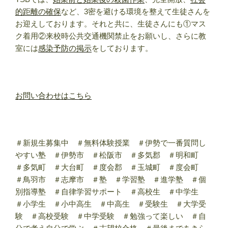
的距離の確保
など、3密を避ける環境を整えて生徒さんを
お迎えしております。それと共に、生徒さんにも①マス
ク着用②来校時公共交通機関禁止をお願いし、さらに教
室には
感染予防の掲示
をしております。
お問い合わせはこちら
＃新規生募集中 ＃無料体験授業 ＃伊勢で一番質問し
やすい塾 ＃伊勢市 ＃松阪市 ＃多気郡 ＃明和町
＃多気町 ＃大台町 ＃度会郡 ＃玉城町 ＃度会町
＃鳥羽市 ＃志摩市 ＃塾 ＃学習塾 ＃進学塾 ＃個
別指導塾 ＃自律学習サポート ＃高校生 ＃中学生
＃小学生 ＃小中高生 ＃中高生 ＃受験生 ＃大学受
験 ＃高校受験 ＃中学受験 ＃勉強って楽しい ＃自