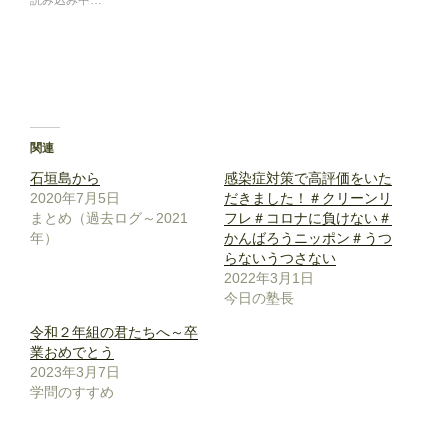
関連
石垣島から
感染症対策で高評価をいた
2020年7月5日
だきました！＃クリーンリ
まとめ（過去ログ～2021
フレ＃コロナに負けない＃
年）
かんばろうニッポン＃うつ
らないうつさない
2022年3月1日
今日の塾長
令和２年組の君たちへ～卒
業おめでとう
2023年3月7日
学問のすすめ