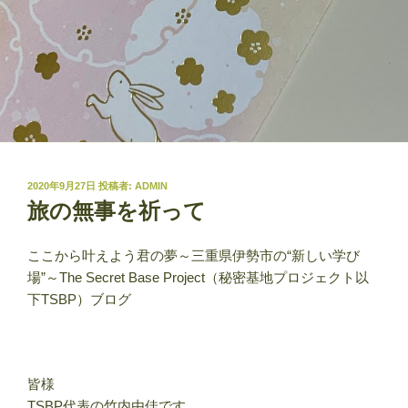
投
2020年9月27日
投稿者:
ADMIN
稿
旅の無事を祈って
日:
ここから叶えよう君の夢～三重県伊勢市の“新しい学び
場”～The Secret Base Project（秘密基地プロジェクト以
下TSBP）ブログ
皆様
TSBP代表の竹内由佳です。