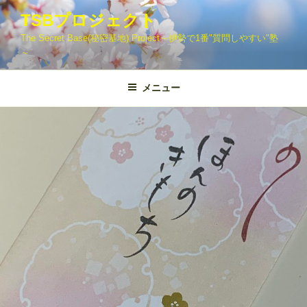
コ
TSBプロジェクト
ン
The Secret Base(秘密基地) Project～伊勢で1番"質問しやすい"塾
テ
～
ン
ツ
メニュー
へ
ス
キ
ッ
プ