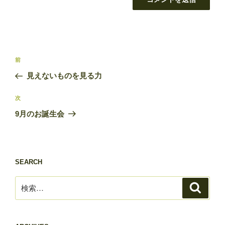
投
前
前
稿
の
見えないものを見る力
ナ
投
ビ
稿
次
次
ゲ
の
9月のお誕生会
投
ー
稿
シ
ョ
SEARCH
ン
検
検
索
索: