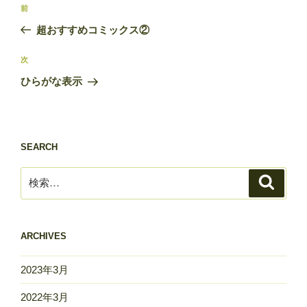
投
前
前
稿
の
超おすすめコミックス②
ナ
投
ビ
稿
次
次
ゲ
の
ひらがな表示
投
ー
稿
シ
ョ
SEARCH
ン
検
検
索
索:
ARCHIVES
2023年3月
2022年3月