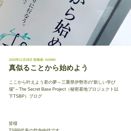
投
2020年11月28日
投稿者:
ADMIN
稿
真似ることから始めよう
日:
ここから叶えよう君の夢～三重県伊勢市の“新しい学び
場”～The Secret Base Project（秘密基地プロジェクト以
下TSBP）ブログ
皆様
TSBP代表の竹内由佳です。