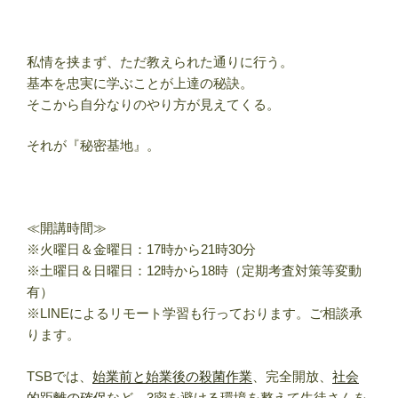
私情を挟まず、ただ教えられた通りに行う。
基本を忠実に学ぶことが上達の秘訣。
そこから自分なりのやり方が見えてくる。
それが『秘密基地』。
≪開講時間≫
※火曜日＆金曜日：17時から21時30分
※土曜日＆日曜日：12時から18時（定期考査対策等変動
有）
※LINEによるリモート学習も行っております。ご相談承
ります。
TSBでは、
始業前と始業後の殺菌作業
、完全開放、
社会
的距離の確保
など、3密を避ける環境を整えて生徒さんを