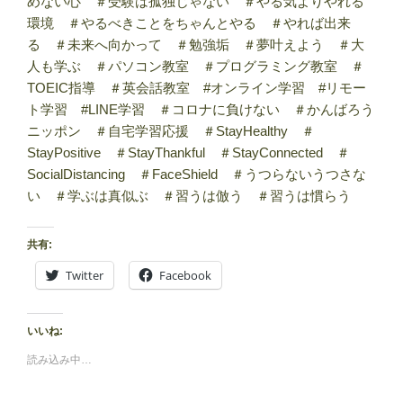
めない心 ＃受験は孤独じゃない ＃やる気よりやれる
環境 ＃やるべきことをちゃんとやる ＃やれば出来
る ＃未来へ向かって ＃勉強垢 ＃夢叶えよう ＃大
人も学ぶ ＃パソコン教室 ＃プログラミング教室 ＃
TOEIC指導 ＃英会話教室 #オンライン学習 #リモー
ト学習 #LINE学習 ＃コロナに負けない ＃かんばろう
ニッポン ＃自宅学習応援 ＃StayHealthy ＃
StayPositive ＃StayThankful ＃StayConnected ＃
SocialDistancing ＃FaceShield ＃うつらないうつさな
い ＃学ぶは真似ぶ ＃習うは倣う ＃習うは慣らう
共有:
Twitter
Facebook
いいね:
読み込み中…