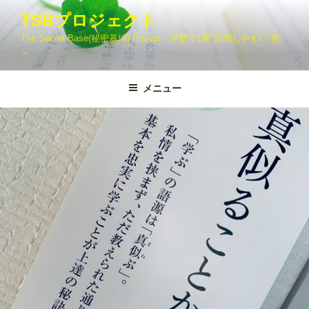
コ
TSBプロジェクト
ン
The Secret Base(秘密基地) Project～伊勢で1番"質問しやすい"塾
テ
～
ン
ツ
メニュー
へ
ス
キ
ッ
プ