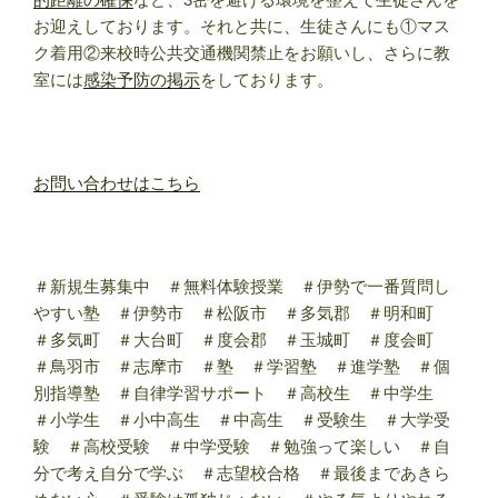
お迎えしております。それと共に、生徒さんにも①マス
ク着用②来校時公共交通機関禁止をお願いし、さらに教
室には
感染予防の掲示
をしております。
お問い合わせはこちら
＃新規生募集中 ＃無料体験授業 ＃伊勢で一番質問し
やすい塾 ＃伊勢市 ＃松阪市 ＃多気郡 ＃明和町
＃多気町 ＃大台町 ＃度会郡 ＃玉城町 ＃度会町
＃鳥羽市 ＃志摩市 ＃塾 ＃学習塾 ＃進学塾 ＃個
別指導塾 ＃自律学習サポート ＃高校生 ＃中学生
＃小学生 ＃小中高生 ＃中高生 ＃受験生 ＃大学受
験 ＃高校受験 ＃中学受験 ＃勉強って楽しい ＃自
分で考え自分で学ぶ ＃志望校合格 ＃最後まであきら