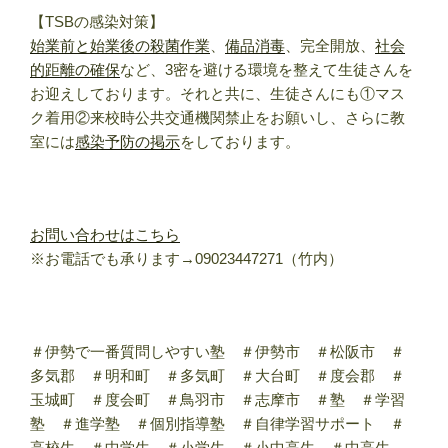
【TSBの感染対策】
始業前と始業後の殺菌作業
、
備品消毒
、完全開放、
社会
的距離の確保
など、3密を避ける環境を整えて生徒さんを
お迎えしております。それと共に、生徒さんにも①マス
ク着用②来校時公共交通機関禁止をお願いし、さらに教
室には
感染予防の掲示
をしております。
お問い合わせはこちら
※お電話でも承ります→09023447271（竹内）
＃伊勢で一番質問しやすい塾 ＃伊勢市 ＃松阪市 ＃
多気郡 ＃明和町 ＃多気町 ＃大台町 ＃度会郡 ＃
玉城町 ＃度会町 ＃鳥羽市 ＃志摩市 ＃塾 ＃学習
塾 ＃進学塾 ＃個別指導塾 ＃自律学習サポート ＃
高校生 ＃中学生 ＃小学生 ＃小中高生 ＃中高生