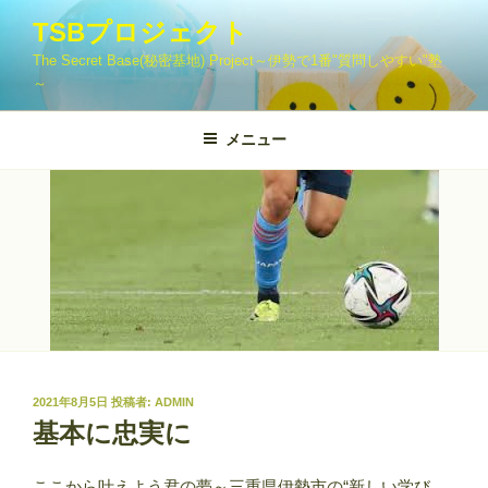
コ
TSBプロジェクト
ン
The Secret Base(秘密基地) Project～伊勢で1番"質問しやすい"塾
テ
～
ン
ツ
メニュー
へ
ス
キ
ッ
プ
投
2021年8月5日
投稿者:
ADMIN
稿
基本に忠実に
日:
ここから叶えよう君の夢～三重県伊勢市の“新しい学び