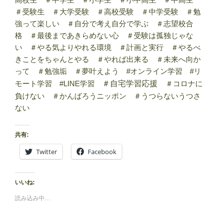
＃受験生 ＃大学受験 ＃高校受験 ＃中学受験 ＃勉
強って楽しい ＃自分で考え自分で学ぶ ＃志望校合
格 ＃最後まであきらめない心 ＃受験は孤独じゃな
い ＃やる気よりやれる環境 ＃計画と実行 ＃やるべ
きことをちゃんとやる ＃やれば出来る ＃未来へ向か
って ＃勉強垢 ＃夢叶えよう #オンライン学習 #リ
モート学習 #LINE学習
＃自宅学習応援
＃コロナに
負けない ＃かんばろうニッポン ＃うつらないうつさ
ない
共有:
Twitter
Facebook
いいね:
読み込み中…