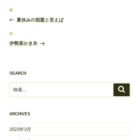
投
前
前
稿
の
夏休みの宿題と言えば
ナ
投
ビ
稿
次
次
ゲ
の
伊勢茶かき氷
投
ー
稿
シ
ョ
SEARCH
ン
検
検
索
索:
ARCHIVES
2023年3月