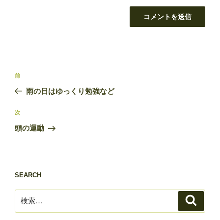
投
前
前
稿
の
雨の日はゆっくり勉強など
ナ
投
ビ
稿
次
次
ゲ
の
頭の運動
投
ー
稿
シ
ョ
SEARCH
ン
検
検
索
索: