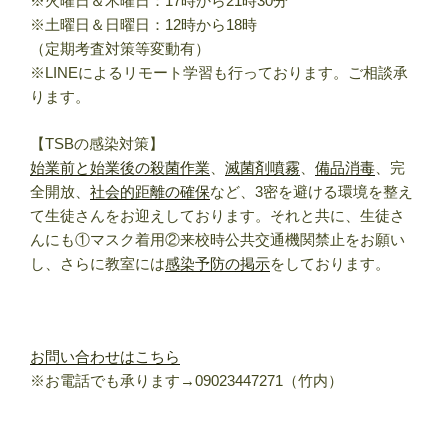
※火曜日＆木曜日：17時から21時30分
※土曜日＆日曜日：12時から18時
（定期考査対策等変動有）
※LINEによるリモート学習も行っております。ご相談承
ります。
【TSBの感染対策】
始業前と始業後の殺菌作業
、
滅菌剤噴霧
、
備品消毒
、完
全開放、
社会的距離の確保
など、3密を避ける環境を整え
て生徒さんをお迎えしております。それと共に、生徒さ
んにも①マスク着用②来校時公共交通機関禁止をお願い
し、さらに教室には
感染予防の掲示
をしております。
お問い合わせはこちら
※お電話でも承ります→09023447271（竹内）