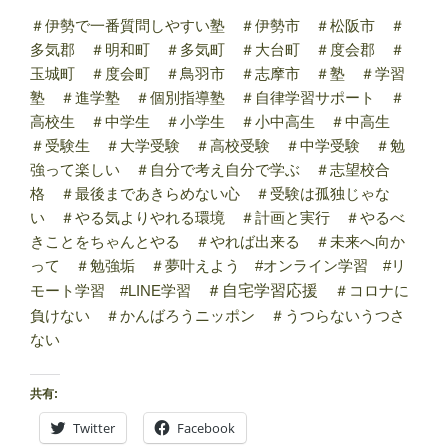
＃伊勢で一番質問しやすい塾 ＃伊勢市 ＃松阪市 ＃
多気郡 ＃明和町 ＃多気町 ＃大台町 ＃度会郡 ＃
玉城町 ＃度会町 ＃鳥羽市 ＃志摩市 ＃塾 ＃学習
塾 ＃進学塾 ＃個別指導塾 ＃自律学習サポート ＃
高校生 ＃中学生 ＃小学生 ＃小中高生 ＃中高生
＃受験生 ＃大学受験 ＃高校受験 ＃中学受験 ＃勉
強って楽しい ＃自分で考え自分で学ぶ ＃志望校合
格 ＃最後まであきらめない心 ＃受験は孤独じゃな
い ＃やる気よりやれる環境 ＃計画と実行 ＃やるべ
きことをちゃんとやる ＃やれば出来る ＃未来へ向か
って ＃勉強垢 ＃夢叶えよう #オンライン学習 #リ
モート学習 #LINE学習
＃自宅学習応援
＃コロナに
負けない ＃かんばろうニッポン ＃うつらないうつさ
ない
共有:
Twitter
Facebook