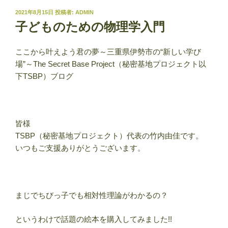
投
2021年8月15日
投稿者:
ADMIN
稿
子どものための物理学入門
日:
ここから叶えよう君の夢～三重県伊勢市の“新しい学び
場”～The Secret Base Project（秘密基地プロジェクト以
下TSBP）ブログ
皆様
TSBP（秘密基地プロジェクト）代表の竹内由佳です。
いつもご支援ありがとうございます。
まじでちびっ子でも相対性理論がわかるの？
というわけで話題の絵本を購入してみました!!