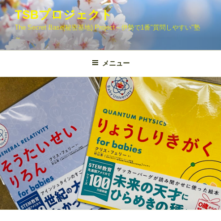
コ
TSBプロジェクト
ン
The Secret Base(秘密基地) Project～伊勢で1番"質問しやすい"塾
テ
～
ン
ツ
メニュー
へ
ス
キ
ッ
プ