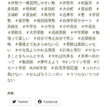
＃伊勢で一番質問しやすい塾 ＃伊勢市 ＃松阪市 ＃
多気郡 ＃明和町 ＃多気町 ＃大台町 ＃度会郡 ＃
玉城町 ＃度会町 ＃鳥羽市 ＃志摩市 ＃塾 ＃学習
塾 ＃進学塾 ＃個別指導塾 ＃自律学習サポート ＃
高校生 ＃中学生 ＃小学生 ＃小中高生 ＃中高生
＃受験生 ＃大学受験 ＃高校受験 ＃中学受験 ＃勉
強って楽しい ＃自分で考え自分で学ぶ ＃志望校合
格 ＃最後まであきらめない心 ＃受験は孤独じゃな
い ＃やる気よりやれる環境 ＃計画と実行 ＃やるべ
きことをちゃんとやる ＃やれば出来る ＃未来へ向か
って ＃勉強垢 ＃夢叶えよう #オンライン学習 #リ
モート学習 #LINE学習
＃自宅学習応援
＃コロナに
負けない ＃かんばろうニッポン ＃うつらないうつさ
ない
共有:
Twitter
Facebook