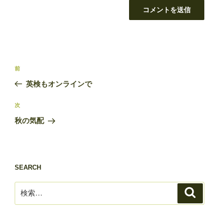
投
前
前
稿
の
英検もオンラインで
ナ
投
ビ
稿
次
次
ゲ
の
秋の気配
投
ー
稿
シ
ョ
SEARCH
ン
検
検
索
索: