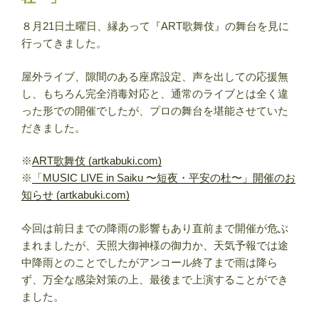
８月21日土曜日、縁あって『ART歌舞伎』の舞台を見に
行ってきました。
屋外ライブ、隙間のある座席設定、声を出しての応援無
し、もちろん完全消毒対応と、通常のライブとは全く違
った形での開催でしたが、プロの舞台を堪能させていた
だきました。
※
ART歌舞伎 (artkabuki.com)
※
「MUSIC LIVE in Saiku 〜短夜・平安の杜〜」開催のお
知らせ (artkabuki.com)
今回は前日までの降雨の影響もあり直前まで開催が危ぶ
まれましたが、天照大御神様の御力か、天気予報では途
中降雨とのことでしたがアンコール終了まで雨は降ら
ず、万全な感染対策の上、最後まで上演することができ
ました。