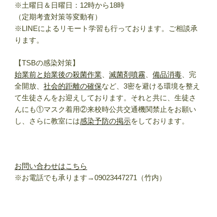
※土曜日＆日曜日：12時から18時
（定期考査対策等変動有）
※LINEによるリモート学習も行っております。ご相談承
ります。
【TSBの感染対策】
始業前と始業後の殺菌作業
、
滅菌剤噴霧
、
備品消毒
、完
全開放、
社会的距離の確保
など、3密を避ける環境を整え
て生徒さんをお迎えしております。それと共に、生徒さ
んにも①マスク着用②来校時公共交通機関禁止をお願い
し、さらに教室には
感染予防の掲示
をしております。
お問い合わせはこちら
※お電話でも承ります→09023447271（竹内）