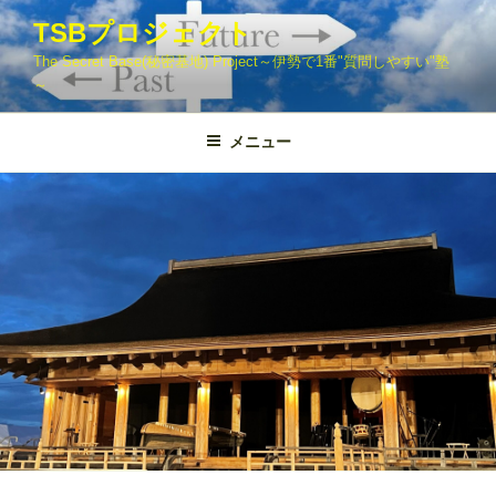
コ
TSBプロジェクト
ン
The Secret Base(秘密基地) Project～伊勢で1番"質問しやすい"塾
テ
～
ン
ツ
メニュー
へ
ス
キ
ッ
プ