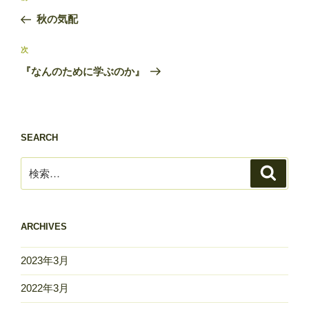
稿
の
秋の気配
ナ
投
ビ
稿
次
次
ゲ
の
『なんのために学ぶのか』
投
ー
稿
シ
ョ
SEARCH
ン
検
検
索
索:
ARCHIVES
2023年3月
2022年3月