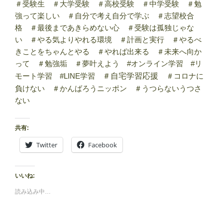
＃受験生 ＃大学受験 ＃高校受験 ＃中学受験 ＃勉
強って楽しい ＃自分で考え自分で学ぶ ＃志望校合
格 ＃最後まであきらめない心 ＃受験は孤独じゃな
い ＃やる気よりやれる環境 ＃計画と実行 ＃やるべ
きことをちゃんとやる ＃やれば出来る ＃未来へ向か
って ＃勉強垢 ＃夢叶えよう #オンライン学習 #リ
モート学習 #LINE学習
＃自宅学習応援
＃コロナに
負けない ＃かんばろうニッポン ＃うつらないうつさ
ない
共有:
Twitter
Facebook
いいね:
読み込み中…