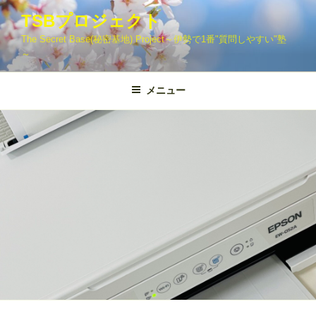
コ
TSBプロジェクト
ン
The Secret Base(秘密基地) Project～伊勢で1番"質問しやすい"塾
テ
～
ン
ツ
メニュー
へ
ス
キ
ッ
プ