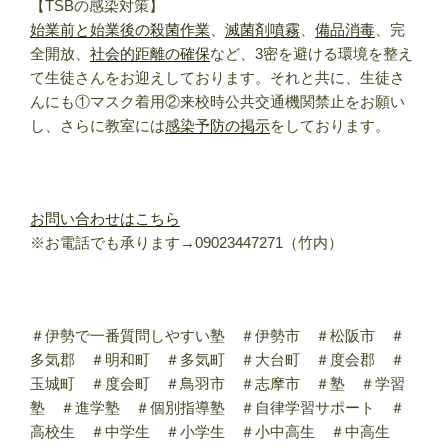
【TSBの感染対策】
始業前と始業後の殺菌作業
、
滅菌剤噴霧
、
備品消毒
、完
全開放、
社会的距離の確保
など、3密を避ける環境を整え
て生徒さんをお迎えしております。それと共に、生徒さ
んにも①マスク着用②来校時公共交通機関禁止をお願い
し、さらに教室には
感染予防の掲示
をしております。
お問い合わせはこちら
※お電話でも承ります→09023447271（竹内）
＃伊勢で一番質問しやすい塾 ＃伊勢市 ＃松阪市 ＃
多気郡 ＃明和町 ＃多気町 ＃大台町 ＃度会郡 ＃
玉城町 ＃度会町 ＃鳥羽市 ＃志摩市 ＃塾 ＃学習
塾 ＃進学塾 ＃個別指導塾 ＃自律学習サポート ＃
高校生 ＃中学生 ＃小学生 ＃小中高生 ＃中高生