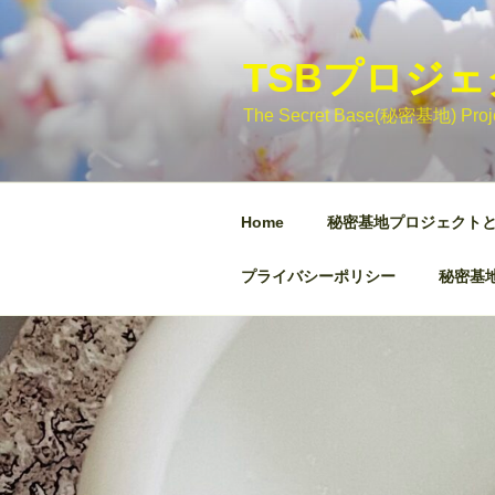
コ
ン
テ
TSBプロジ
ン
The Secret Base(秘密基地)
ツ
へ
ス
キ
Home
秘密基地プロジェクト
ッ
プ
プライバシーポリシー
秘密基地