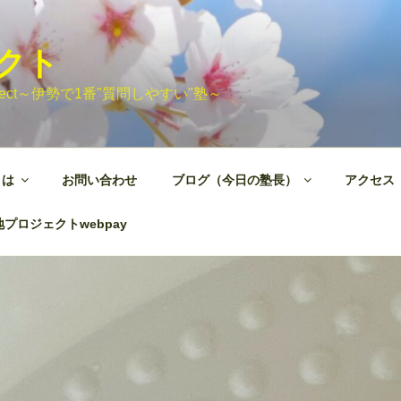
ェクト
 Project～伊勢で1番"質問しやすい"塾～
とは
お問い合わせ
ブログ（今日の塾長）
アクセス
プロジェクトwebpay