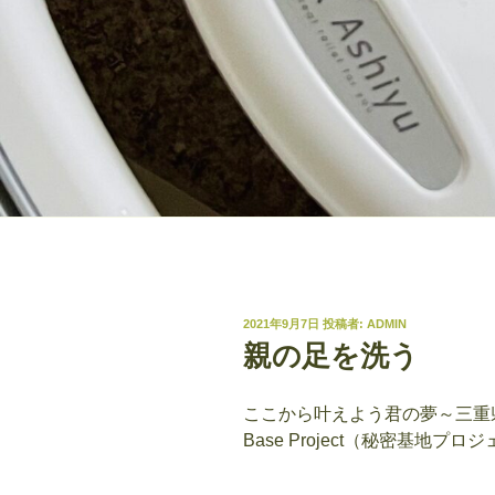
投
2021年9月7日
投稿者:
ADMIN
稿
親の足を洗う
日:
ここから叶えよう君の夢～三重県伊勢
Base Project（秘密基地プ