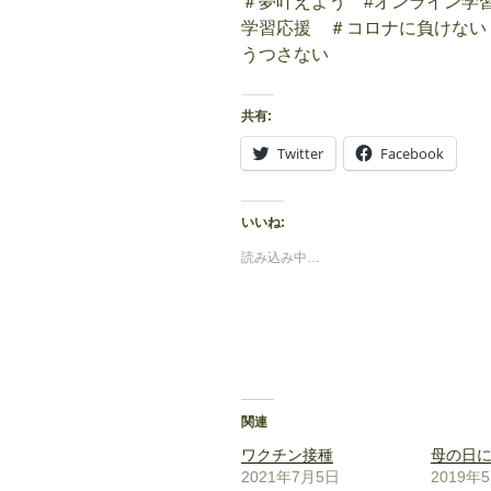
＃夢叶えよう #オンライン学習
学習応援
＃コロナに負けない
うつさない
共有:
Twitter
Facebook
いいね:
読み込み中…
関連
ワクチン接種
母の日
2021年7月5日
2019年