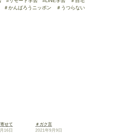
 #リモート学習 #LINE学習
＃自宅
 ＃かんばろうニッポン ＃うつらない
に寄せて
＃ガク言
5月16日
2021年9月9日