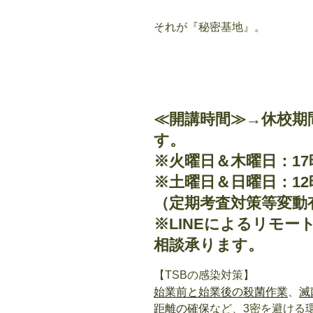
それが『秘密基地』。
≪開講時間≫→
休校期
す
。
※火曜日＆木曜日：17
※土曜日＆日曜日：12
（定期考査対策等変動
※LINEによるリモ
相談承ります。
【TSBの感染対策】
始業前と始業後の殺菌作業
、
滅
距離の確保
など、3密を避ける