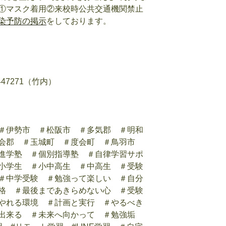
①マスク着用②来校時公共交通機関禁止
染予防の掲示
をしております。
47271（竹内）
＃伊勢市 ＃松阪市 ＃多気郡 ＃明和
度会郡 ＃玉城町 ＃度会町 ＃鳥羽市
進学塾 ＃個別指導塾 ＃自律学習サポ
小学生 ＃小中高生 ＃中高生 ＃受験
＃中学受験 ＃勉強って楽しい ＃自分
格 ＃最後まであきらめない心 ＃受験
やれる環境 ＃計画と実行 ＃やるべき
ば出来る ＃未来へ向かって ＃勉強垢