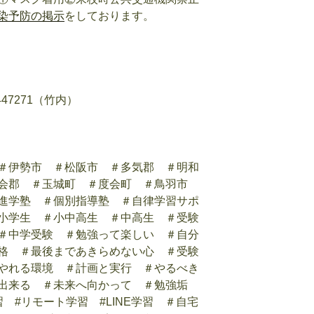
染予防の掲示
をしております。
47271（竹内）
＃伊勢市 ＃松阪市 ＃多気郡 ＃明和
度会郡 ＃玉城町 ＃度会町 ＃鳥羽市
進学塾 ＃個別指導塾 ＃自律学習サポ
小学生 ＃小中高生 ＃中高生 ＃受験
＃中学受験 ＃勉強って楽しい ＃自分
格 ＃最後まであきらめない心 ＃受験
やれる環境 ＃計画と実行 ＃やるべき
ば出来る ＃未来へ向かって ＃勉強垢
 #リモート学習 #LINE学習
＃自宅