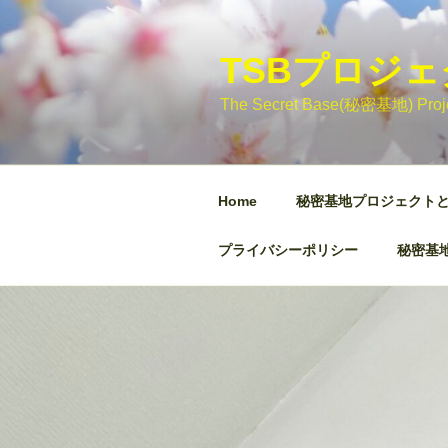
コ
ン
テ
TSBプロジ
ン
The Secret Base(秘密基地)
ツ
へ
ス
キ
Home
秘密基地プロジェクト
ッ
プ
プライバシーポリシー
秘密基地