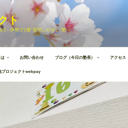
ェクト
 Project～伊勢で1番"質問しやすい"塾～
とは
お問い合わせ
ブログ（今日の塾長）
アクセス
プロジェクトwebpay