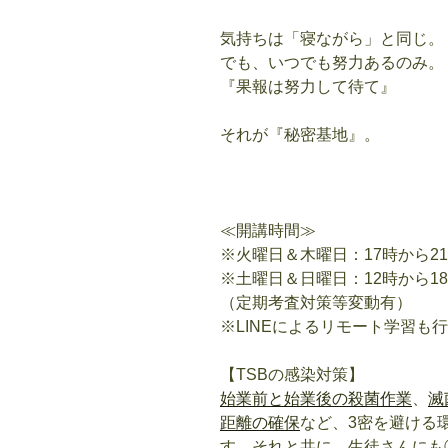
気持ちは「寝ながら」と同じ。
でも、いつでも努力あるのみ。
『果報は努力して待て』
それが『秘密基地』。
≪開講時間≫
※火曜日＆木曜日：17時から21
※土曜日＆日曜日：12時から1
（定期考査対策等変動有）
※LINEによるリモート学習も
【TSBの感染対策】
始業前と始業後の殺菌作業
、
滅
距離の確保
など、3密を避ける
す。それと共に、生徒さんにも