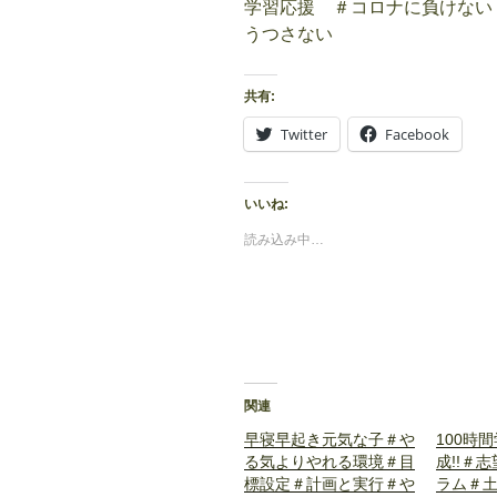
学習応援
＃コロナに負けない
うつさない
共有:
Twitter
Facebook
いいね:
読み込み中…
関連
早寝早起き元気な子＃や
100時
る気よりやれる環境＃目
成!!＃
標設定＃計画と実行＃や
ラム＃