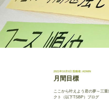
投
2021年10月5日
投稿者:
ADMIN
稿
月間目標
日:
ここから叶えよう君の夢～三重県
クト（以下TSBP）ブログ