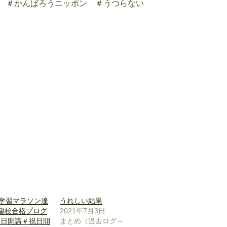
 ＃かんばろうニッポン ＃うつらない
間学習マラソン達
うれしい結果
志望校合格プログ
2021年7月3日
土日開講＃祝日開
まとめ（過去ログ～