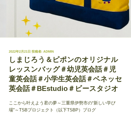
投
2022年2月21日
投稿者:
ADMIN
稿
しまじろう＆ピポンのオリジナル
日:
レッスンバッグ＃幼児英会話＃児
童英会話＃小学生英会話＃ベネッセ
英会話＃BEstudio＃ビースタジオ
ここから叶えよう君の夢～三重県伊勢市の“新しい学び
場”～TSBプロジェクト（以下TSBP）ブログ