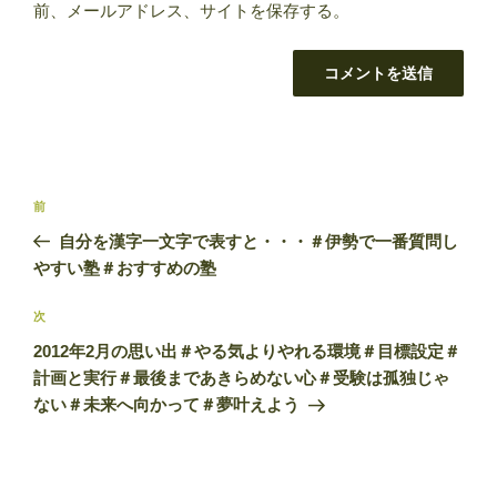
前、メールアドレス、サイトを保存する。
投
前
前
稿
の
自分を漢字一文字で表すと・・・＃伊勢で一番質問し
ナ
投
やすい塾＃おすすめの塾
ビ
稿
ゲ
次
次
の
ー
2012年2月の思い出＃やる気よりやれる環境＃目標設定＃
投
シ
計画と実行＃最後まであきらめない心＃受験は孤独じゃ
稿
ない＃未来へ向かって＃夢叶えよう
ョ
ン