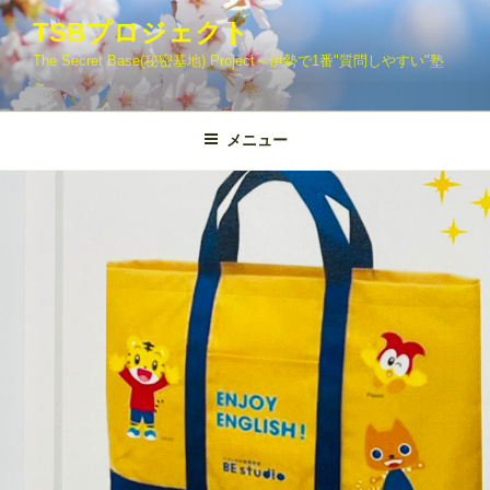
コ
TSBプロジェクト
ン
The Secret Base(秘密基地) Project～伊勢で1番"質問しやすい"塾
テ
～
ン
ツ
メニュー
へ
ス
キ
ッ
プ