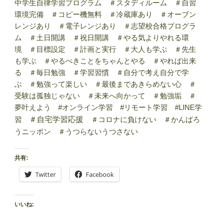
中学生自律学習プログラム ＃スタディルーム ＃自習
環境完備 ＃コピー機無料 ＃冷蔵庫あり ＃オーブン
レンジあり ＃電子レンジあり ＃志望校合格プログラ
ム ＃土日開講 ＃祝日開講 ＃やる気よりやれる環
境 ＃目標設定 ＃計画と実行 ＃大人も学ぶ ＃先生
も学ぶ ＃やるべきことをちゃんとやる ＃やれば出来
る ＃毎日勉強 ＃学習習慣 ＃自分で考え自分で学
ぶ ＃勉強って楽しい ＃最後まであきらめない心 ＃
受験は孤独じゃない ＃未来へ向かって ＃勉強垢 ＃
夢叶えよう #オンライン学習 #リモート学習 #LINE学
習
＃自宅学習応援
＃コロナに負けない ＃かんばろ
うニッポン ＃うつらないうつさない
共有:
Twitter
Facebook
いいね: