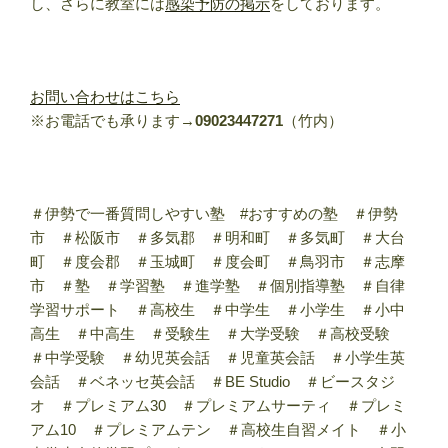
し、さらに教室には
感染予防の掲示
をしております。
お問い合わせはこちら
※お電話でも承ります→
09023447271
（竹内）
＃伊勢で一番質問しやすい塾 #おすすめの塾 ＃伊勢
市 ＃松阪市 ＃多気郡 ＃明和町 ＃多気町 ＃大台
町 ＃度会郡 ＃玉城町 ＃度会町 ＃鳥羽市 ＃志摩
市 ＃塾 ＃学習塾 ＃進学塾 ＃個別指導塾 ＃自律
学習サポート ＃高校生 ＃中学生 ＃小学生 ＃小中
高生 ＃中高生 ＃受験生 ＃大学受験 ＃高校受験
＃中学受験 ＃幼児英会話 ＃児童英会話 ＃小学生英
会話 ＃ベネッセ英会話 ＃BE Studio ＃ビースタジ
オ ＃プレミアム30 ＃プレミアムサーティ ＃プレミ
アム10 ＃プレミアムテン ＃高校生自習メイト ＃小