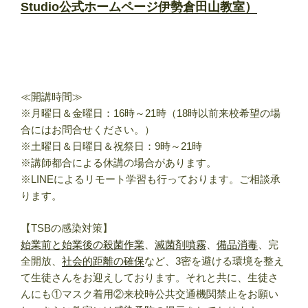
Studio公式ホームページ伊勢倉田山教室）
≪開講時間≫
※月曜日＆金曜日：16時～21時（18時以前来校希望の場
合にはお問合せください。）
※土曜日＆日曜日＆祝祭日：9時～21時
※講師都合による休講の場合があります。
※LINEによるリモート学習も行っております。ご相談承
ります。
【TSBの感染対策】
始業前と始業後の殺菌作業
、
滅菌剤噴霧
、
備品消毒
、完
全開放、
社会的距離の確保
など、3密を避ける環境を整え
て生徒さんをお迎えしております。それと共に、生徒さ
んにも①マスク着用②来校時公共交通機関禁止をお願い