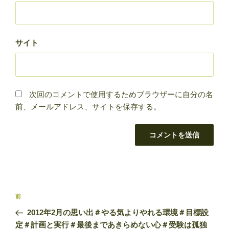
サイト
次回のコメントで使用するためブラウザーに自分の名
前、メールアドレス、サイトを保存する。
投
前
前
稿
の
2012年2月の思い出＃やる気よりやれる環境＃目標設
ナ
投
定＃計画と実行＃最後まであきらめない心＃受験は孤独