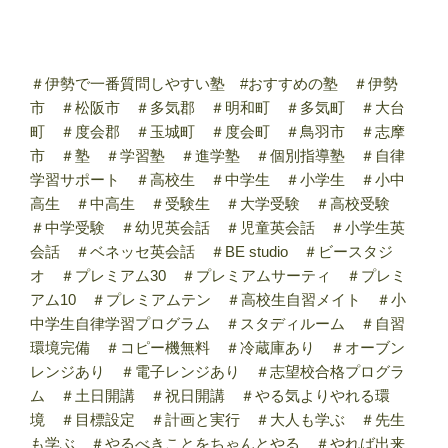
＃伊勢で一番質問しやすい塾 #おすすめの塾 ＃伊勢
市 ＃松阪市 ＃多気郡 ＃明和町 ＃多気町 ＃大台
町 ＃度会郡 ＃玉城町 ＃度会町 ＃鳥羽市 ＃志摩
市 ＃塾 ＃学習塾 ＃進学塾 ＃個別指導塾 ＃自律
学習サポート ＃高校生 ＃中学生 ＃小学生 ＃小中
高生 ＃中高生 ＃受験生 ＃大学受験 ＃高校受験
＃中学受験 ＃幼児英会話 ＃児童英会話 ＃小学生英
会話 ＃ベネッセ英会話 ＃BE studio ＃ビースタジ
オ ＃プレミアム30 ＃プレミアムサーティ ＃プレミ
アム10 ＃プレミアムテン ＃高校生自習メイト ＃小
中学生自律学習プログラム ＃スタディルーム ＃自習
環境完備 ＃コピー機無料 ＃冷蔵庫あり ＃オーブン
レンジあり ＃電子レンジあり ＃志望校合格プログラ
ム ＃土日開講 ＃祝日開講 ＃やる気よりやれる環
境 ＃目標設定 ＃計画と実行 ＃大人も学ぶ ＃先生
も学ぶ ＃やるべきことをちゃんとやる ＃やれば出来