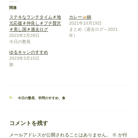
関連
ステキなランチタイム＃地
カレー
鍋
元応援＃仲良し＃プチ贅沢
2021年10月19日
＃美し国＃過去ログ
まとめ（過去ログ～2021
2022年2月28日
年）
今日の塾長
ゆるキャンのすすめ
2023年3月15日
旅
カ
今日の塾長
、
学問のすすめ
、
食
テ
ゴ
リ
ー
コメントを残す
メールアドレスが公開されることはありません。
※
が付