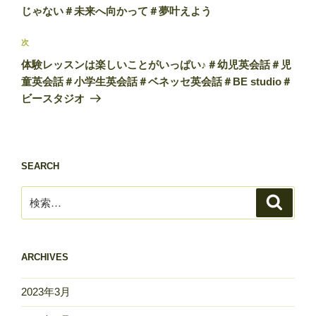
ビ
稿
じゃない＃未来へ向かって＃夢叶えよう
ゲ
次
次
ー
の
シ
体験レッスンは楽しいことがいっぱい♪＃幼児英会話＃児
投
童英会話＃小学生英会話＃ベネッセ英会話＃BE studio＃
ョ
稿
ビースタジオ
ン
SEARCH
検
検
索
索:
ARCHIVES
2023年3月