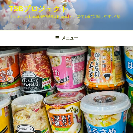
コ
TSBプロジェクト
ン
The Secret Base(秘密基地) Project～伊勢で1番"質問しやすい"塾
テ
～
ン
ツ
メニュー
へ
ス
キ
ッ
プ