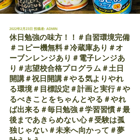
投
2022年2月23日
投稿者:
ADMIN
稿
休日勉強の味方！！＃自習環境完備
日:
＃コピー機無料＃冷蔵庫あり＃オ
ーブンレンジあり＃電子レンジあ
り＃志望校合格プログラム＃土日
開講＃祝日開講＃やる気よりやれ
る環境＃目標設定＃計画と実行＃や
るべきことをちゃんとやる＃やれ
ば出来る＃毎日勉強＃学習習慣＃最
後まであきらめない心＃受験は孤
独じゃない＃未来へ向かって＃夢