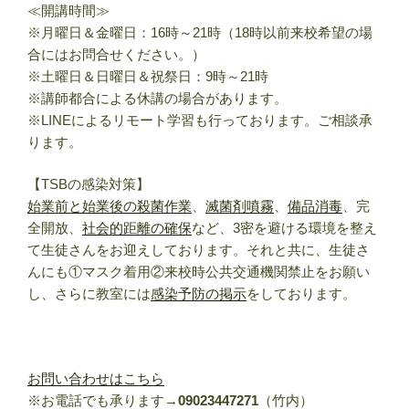
≪開講時間≫
※月曜日＆金曜日：16時～21時（18時以前来校希望の場
合にはお問合せください。）
※土曜日＆日曜日＆祝祭日：9時～21時
※講師都合による休講の場合があります。
※LINEによるリモート学習も行っております。ご相談承
ります。
【TSBの感染対策】
始業前と始業後の殺菌作業
、
滅菌剤噴霧
、
備品消毒
、完
全開放、
社会的距離の確保
など、3密を避ける環境を整え
て生徒さんをお迎えしております。それと共に、生徒さ
んにも①マスク着用②来校時公共交通機関禁止をお願い
し、さらに教室には
感染予防の掲示
をしております。
お問い合わせはこちら
※お電話でも承ります→
09023447271
（竹内）