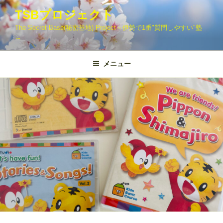
コ
TSBプロジェクト
ン
The Secret Base(秘密基地) Project～伊勢で1番"質問しやすい"塾
テ
～
ン
ツ
メニュー
へ
ス
キ
ッ
プ