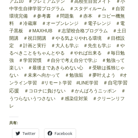
アム10 ＃プレミアムテン ＃高校生自習メイト ＃小
中学生自律学習プログラム ＃スタディルーム ＃自習
環境完備 ＃参考書 ＃問題集 ＃赤本 ＃コピー機無
料 ＃冷蔵庫 ＃オーブンレンジ ＃電子レンジ ＃電
子黒板 ＃MAXHUB ＃志望校合格プログラム ＃土日
開講 ＃祝日開講 ＃やる気よりやれる環境 ＃目標設
定 ＃計画と実行 ＃大人も学ぶ ＃先生も学ぶ ＃や
るべきことをちゃんとやる ＃やれば出来る ＃毎日勉
強 ＃学習習慣 ＃自分で考え自分で学ぶ ＃勉強って
楽しい ＃最後まであきらめない心 ＃受験は孤独じゃ
ない ＃未来へ向かって ＃勉強垢 ＃夢叶えよう #オ
ンライン学習 #リモート学習 #LINE学習
＃自宅学習
応援
＃コロナに負けない ＃かんばろうニッポン ＃
うつらないうつさない ＃感染症対策 ＃クリーンリフ
レ
共有:
Twitter
Facebook