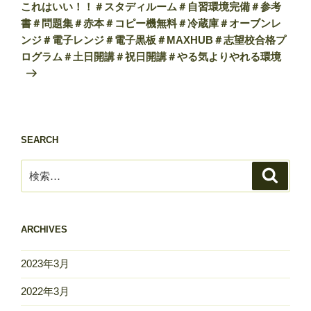
の
これはいい！！＃スタディルーム＃自習環境完備＃参考
ョ
投
書＃問題集＃赤本＃コピー機無料＃冷蔵庫＃オーブンレ
ン
稿
ンジ＃電子レンジ＃電子黒板＃MAXHUB＃志望校合格プ
ログラム＃土日開講＃祝日開講＃やる気よりやれる環境
SEARCH
検
検
索
索:
ARCHIVES
2023年3月
2022年3月