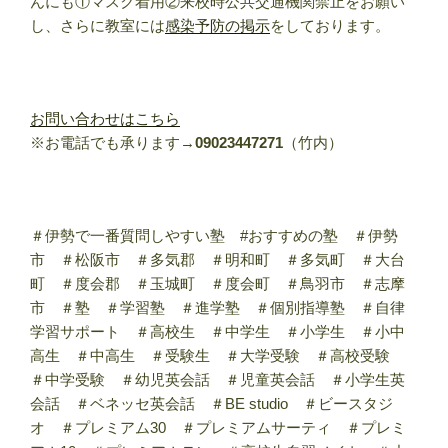
んにも①マスク着用②来校時公共交通機関禁止をお願い
し、さらに教室には
感染予防の掲示
をしております。
お問い合わせはこちら
※お電話でも承ります→
09023447271
（竹内）
＃伊勢で一番質問しやすい塾 #おすすめの塾 ＃伊勢
市 ＃松阪市 ＃多気郡 ＃明和町 ＃多気町 ＃大台
町 ＃度会郡 ＃玉城町 ＃度会町 ＃鳥羽市 ＃志摩
市 ＃塾 ＃学習塾 ＃進学塾 ＃個別指導塾 ＃自律
学習サポート ＃高校生 ＃中学生 ＃小学生 ＃小中
高生 ＃中高生 ＃受験生 ＃大学受験 ＃高校受験
＃中学受験 ＃幼児英会話 ＃児童英会話 ＃小学生英
会話 ＃ベネッセ英会話 ＃BE studio ＃ビースタジ
オ ＃プレミアム30 ＃プレミアムサーティ ＃プレミ