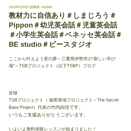
投
2022年3月9日
投稿者:
ADMIN
稿
教材力に自信あり＃しまじろう＃
日:
Pippon＃幼児英会話＃児童英会話
＃小学生英会話＃ベネッセ英会話＃
BE studio＃ビースタジオ
ここから叶えよう君の夢～三重県伊勢市の“新しい学び
場”～TSBプロジェクト（以下TSBP）ブログ
皆様
TSBプロジェクト（ 秘密基地プロジェクト～The Secret
Base Project）代表の竹
内由佳です。
いつもご支援ありがとうございます。
いよいよ無料体験レッスンが始まりました！