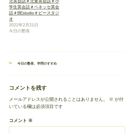
児英会話＃児童英会話＃小
学生英会話＃ベネッセ英会
話＃BEstudio＃ビースタジ
オ
2022年2月21日
今日の塾長
カ
今日の塾長
、
学問のすすめ
テ
ゴ
リ
ー
コメントを残す
メールアドレスが公開されることはありません。
※
が付
いている欄は必須項目です
コメント
※