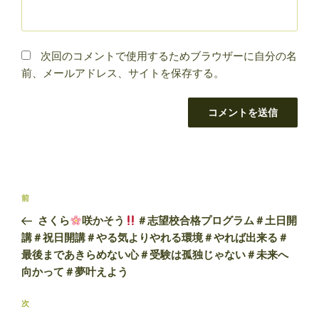
次回のコメントで使用するためブラウザーに自分の名
前、メールアドレス、サイトを保存する。
投
前
前
稿
の
さくら
咲かそう
＃志望校合格プログラム＃土日開
ナ
投
講＃祝日開講＃やる気よりやれる環境＃やれば出来る＃
ビ
稿
最後まであきらめない心＃受験は孤独じゃない＃未来へ
ゲ
向かって＃夢叶えよう
ー
次
次
シ